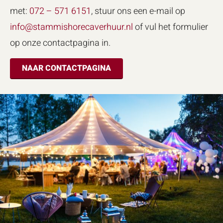
met:
072 – 571 6151
, stuur ons een e-mail op
info@stammishorecaverhuur.nl
of vul het formulier
op onze contactpagina in.
NAAR CONTACTPAGINA