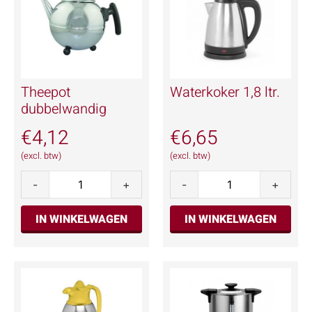
Theepot
Waterkoker 1,8 ltr.
dubbelwandig
€
4,12
€
6,65
(excl. btw)
(excl. btw)
-
+
-
+
IN WINKELWAGEN
IN WINKELWAGEN