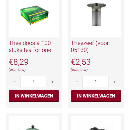
Thee doos á 100
Theezeef (voor
stuks tea for one
05130)
€
8,29
€
2,53
(excl. btw)
(excl. btw)
-
+
-
+
IN WINKELWAGEN
IN WINKELWAGEN