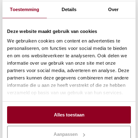
Toestemming
Details
Over
Container 20ltr.
Deze website maakt gebruik van cookies
geisoleerd
We gebruiken cookies om content en advertenties te
€
25,29
personaliseren, om functies voor social media te bieden
en om ons websiteverkeer te analyseren. Ook delen we
(excl. btw)
informatie over uw gebruik van onze site met onze
partners voor social media, adverteren en analyse. Deze
-
+
partners kunnen deze gegevens combineren met andere
informatie die u aan ze heeft verstrekt of die ze hebben
IN WINKELWAGEN
verzameld op basis van uw gebruik van hun services.
Alles toestaan
Aanpassen