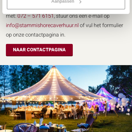
Aanpassen
maken. Neem contact met ons op door te bellen
met:
072 – 571 6151
, stuur ons een e-mail op
info@stammishorecaverhuur.nl
of vul het formulier
op onze contactpagina in.
NAAR CONTACTPAGINA