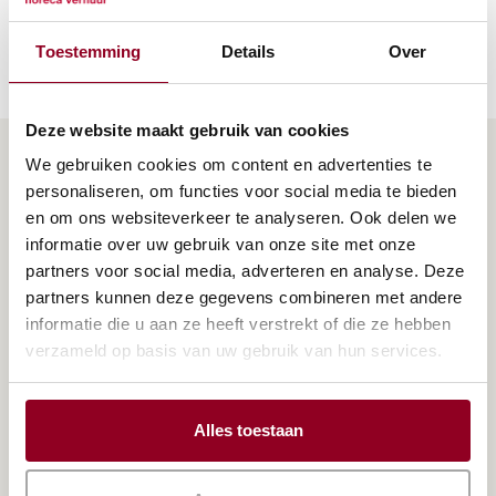
Toestemming
Details
Over
Deze website maakt gebruik van cookies
Heeft u vragen? Neem
We gebruiken cookies om content en advertenties te
personaliseren, om functies voor social media te bieden
gerust contact met ons
en om ons websiteverkeer te analyseren. Ook delen we
op.
informatie over uw gebruik van onze site met onze
partners voor social media, adverteren en analyse. Deze
partners kunnen deze gegevens combineren met andere
Staat het product dat u zoekt niet in ons
informatie die u aan ze heeft verstrekt of die ze hebben
assortiment of heeft u een vraag over één van onze
verzameld op basis van uw gebruik van hun services.
producten? Neem dan gerust contact met ons op.
Wij vinden altijd een passende oplossing om uw
Alles toestaan
feest ter ere van een verjaardag, jubileum, huwelijk,
geboorte of diploma-uitreiking onvergetelijk te