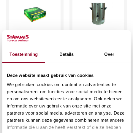
Thee doos á 100
Koffiecontainer
stuks tea for one
10ltr. 220V/80W
Toestemming
Details
Over
€
8,29
€
12,64
(excl. btw)
(excl. btw)
Deze website maakt gebruik van cookies
IN WINKELWAGEN
IN WINKELWAGEN
We gebruiken cookies om content en advertenties te
personaliseren, om functies voor social media te bieden
Meer info
Meer info
en om ons websiteverkeer te analyseren. Ook delen we
informatie over uw gebruik van onze site met onze
partners voor social media, adverteren en analyse. Deze
partners kunnen deze gegevens combineren met andere
informatie die u aan ze heeft verstrekt of die ze hebben