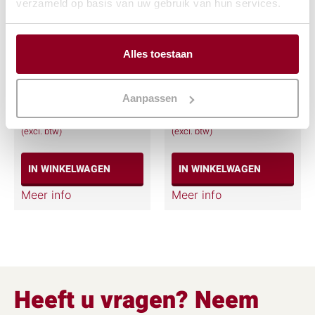
verzameld op basis van uw gebruik van hun services.
Alles toestaan
Theepot
Koffie inschenkkan
dubbelwandig
RVS 2 ltr.
Aanpassen
€
4,12
€
2,22
(excl. btw)
(excl. btw)
IN WINKELWAGEN
IN WINKELWAGEN
Meer info
Meer info
Heeft u vragen? Neem