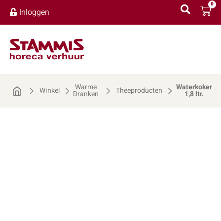
0
Inloggen
Warme
Waterkoker
Winkel
Theeproducten
Dranken
1,8 ltr.