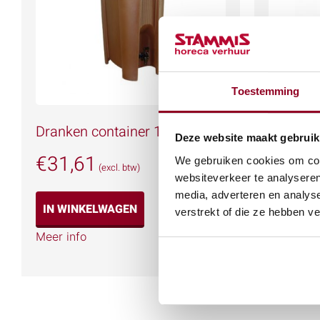
Toestemming
Dranken container 18.9ltr. iso
Waterkok
Deze website maakt gebruik
€
31,61
€
6,65
We gebruiken cookies om cont
(excl. btw)
websiteverkeer te analyseren
media, adverteren en analys
IN WINKELWAGEN
IN WIN
verstrekt of die ze hebben v
Meer info
Meer info