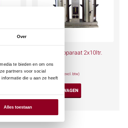
Over
Koffiezetapparaat 2x10ltr.
380V 32A
 media te bieden en om ons
€
94,83
ze partners voor social
(excl. btw)
nformatie die u aan ze heeft
IN WINKELWAGEN
Meer info
Alles toestaan