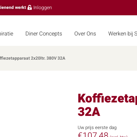
Inloggen
zienend werkt
iratie
Diner Concepts
Over Ons
Werken bij
ffiezetapparaat 2x20ltr. 380V 32A
Koffiezeta
32A
Uw prijs eerste dag
€
107,48