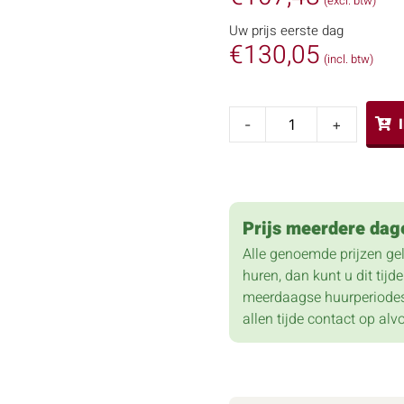
(excl. btw)
Uw prijs eerste dag
€
130,05
(incl. btw)
-
+
Prijs meerdere dag
Alle genoemde prijzen ge
huren, dan kunt u dit tij
meerdaagse huurperiodes
allen tijde contact op alv