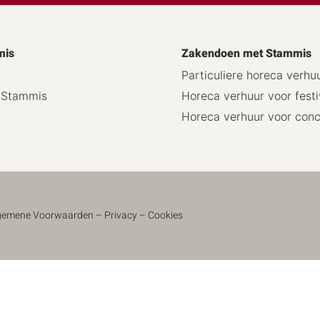
mis
Zakendoen met Stammis
Particuliere horeca verhu
j Stammis
Horeca verhuur voor festi
Horeca verhuur voor con
gemene Voorwaarden
–
Privacy
–
Cookies