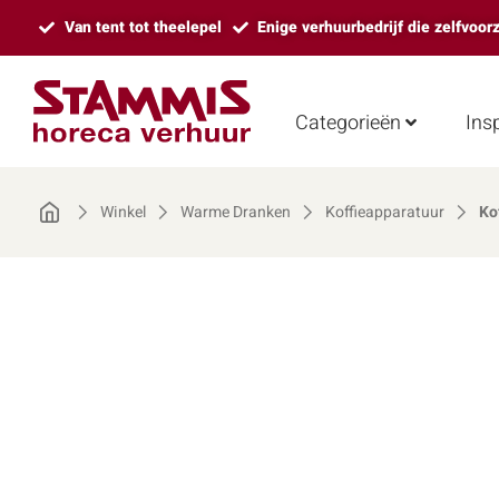
Van tent tot theelepel
Enige verhuurbedrijf die zelfvoor
Categorieën
Insp
Winkel
Warme Dranken
Koffieapparatuur
Ko