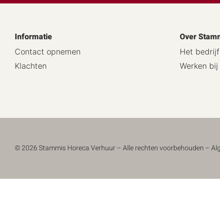
Informatie
Over Stam
Contact opnemen
Het bedrijf
Klachten
Werken bi
© 2026 Stammis Horeca Verhuur – Alle rechten voorbehouden –
Al