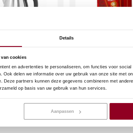
Details
er 1,8 ltr.
D.E. Cafitesse 60/61
 van cookies
€
94,83
ent en advertenties te personaliseren, om functies voor social
(excl. btw)
(excl. btw)
. Ook delen we informatie over uw gebruik van onze site met on
e. Deze partners kunnen deze gegevens combineren met andere i
KELWAGEN
IN WINKELWAGEN
erzameld op basis van uw gebruik van hun services.
Meer info
Aanpassen