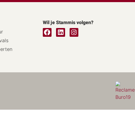
Wil je Stammis volgen?
ur
vals
certen