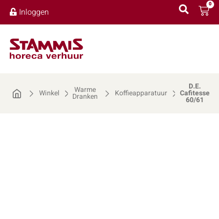
0
Inloggen
D.E.
Warme
Winkel
Koffieapparatuur
Cafitesse
Dranken
60/61