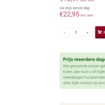
(excl. btw)
Uw prijs eerste dag
€
22,95
(incl. btw)
-
+
Prijs meerdere dag
Alle genoemde prijzen ge
huren, dan kunt u dit tij
meerdaagse huurperiodes
allen tijde contact op alv