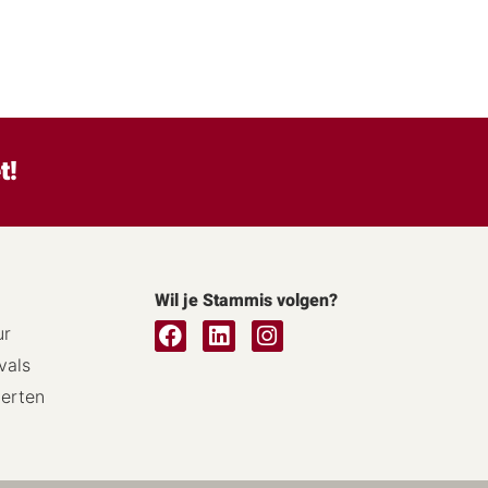
t!
Wil je Stammis volgen?
ur
vals
certen