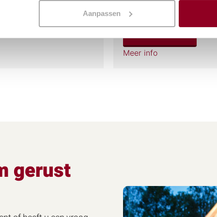
€
28,74
(excl. btw)
Aanpassen
KELWAGEN
IN WINKELWAGEN
Meer info
m gerust