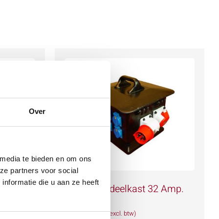
Over
 media te bieden en om ons
ze partners voor social
nformatie die u aan ze heeft
. LED
Stroomverdeelkast 32 Amp.
€
18,97
(excl. btw)