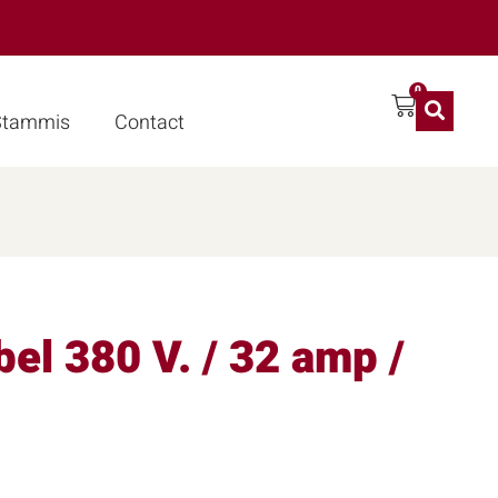
0
 Stammis
Contact
el 380 V. / 32 amp /