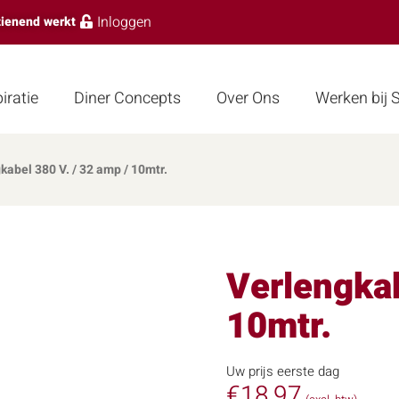
Inloggen
zienend werkt
iratie
Diner Concepts
Over Ons
Werken bij
kabel 380 V. / 32 amp / 10mtr.
Verlengkab
10mtr.
Uw prijs eerste dag
€
18,97