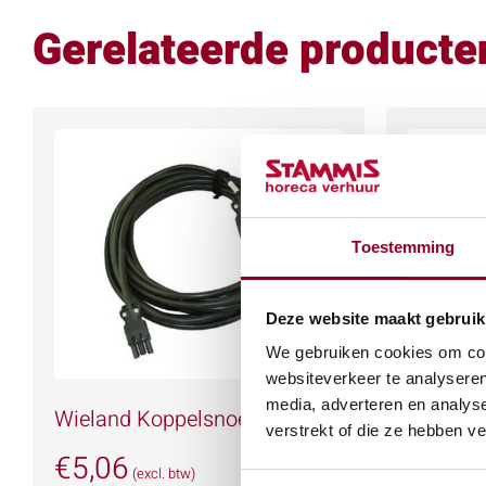
Gerelateerde producte
Toestemming
Deze website maakt gebruik
We gebruiken cookies om cont
websiteverkeer te analyseren
media, adverteren en analys
Wieland Koppelsnoer 10mtr.
Wieland
verstrekt of die ze hebben v
€
5,06
€
2,53
(excl. btw)