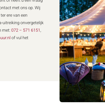
ent of heeft u een vraag
ntact met ons op. Wij
ter ere van een
-uitreiking onvergetelijk
n met:
072 – 571 6151
,
uur.nl
of vul het