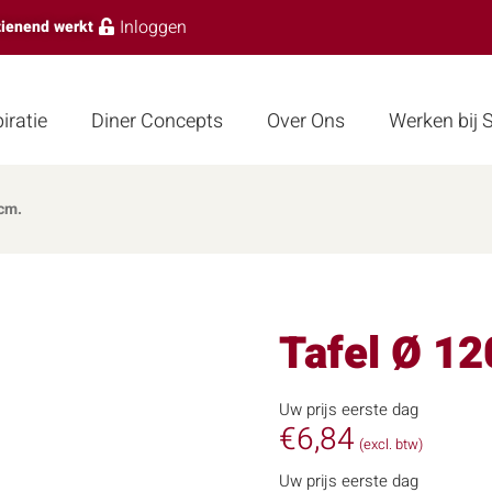
Inloggen
zienend werkt
iratie
Diner Concepts
Over Ons
Werken bij
 cm.
Tafel Ø 12
Uw prijs eerste dag
€
6,84
(excl. btw)
Uw prijs eerste dag