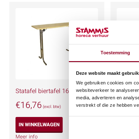
Toestemming
Deze website maakt gebruik
We gebruiken cookies om cont
Statafel biertafel 160×60 cm.
Statafe
websiteverkeer te analyseren
media, adverteren en analys
€
16,76
€
18,9
verstrekt of die ze hebben v
(excl. btw)
IN WINKELWAGEN
IN WIN
Meer info
Meer info