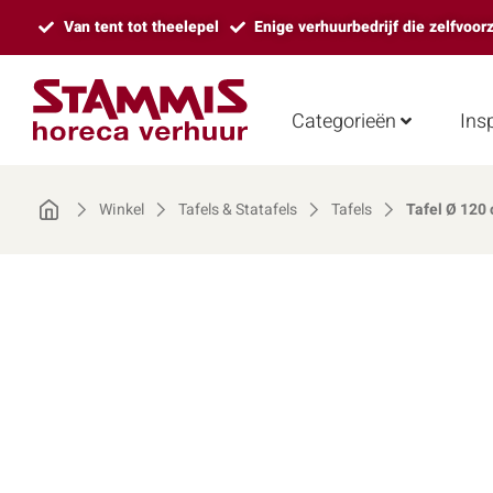
Van tent tot theelepel
Enige verhuurbedrijf die zelfvoor
Categorieën
Insp
Winkel
Tafels & Statafels
Tafels
Tafel Ø 120