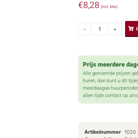
€
8,28
(incl. btw)
-
+
Prijs meerdere dag
Alle genoemde prijzen ge
huren, dan kunt u dit tij
meerdaagse huurperiodes
allen tijde contact op alv
Artikelnummer
1020