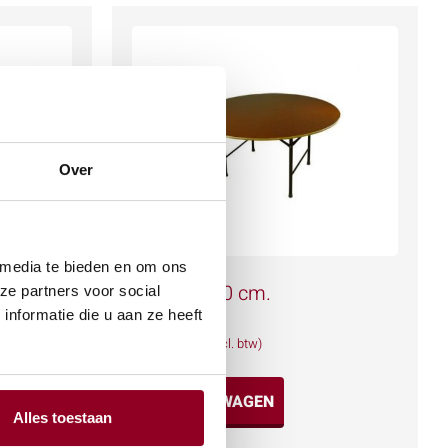
Over
 media te bieden en om ons
 80 cm
Tafel Ø 150 cm.
ze partners voor social
nformatie die u aan ze heeft
€
7,47
(excl. btw)
IN WINKELWAGEN
Alles toestaan
Meer info