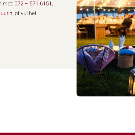
n met:
072 – 571 6151
,
uur.nl
of vul het