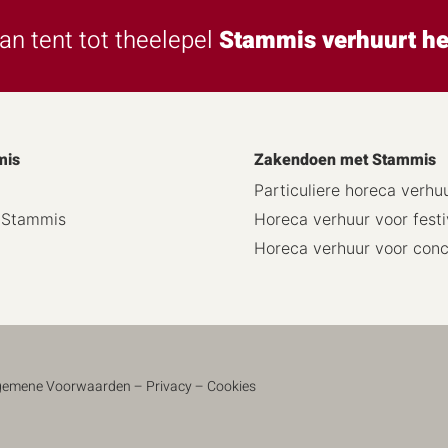
an tent tot theelepel
Stammis verhuurt he
mis
Zakendoen met Stammis
Particuliere horeca verhu
j Stammis
Horeca verhuur voor festi
Horeca verhuur voor con
gemene Voorwaarden
–
Privacy
–
Cookies