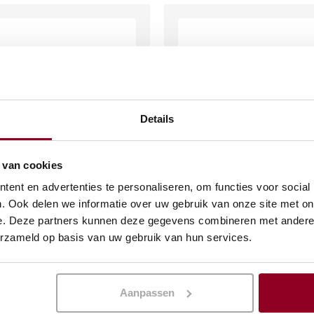
Details
 van cookies
ent en advertenties te personaliseren, om functies voor social
l evenement
Terrastafel marmer Ø
. Ook delen we informatie over uw gebruik van onze site met on
e. Deze partners kunnen deze gegevens combineren met andere i
7
€
8,62
erzameld op basis van uw gebruik van hun services.
(excl. btw)
(excl. btw)
KELWAGEN
IN WINKELWAGEN
Aanpassen
Meer info