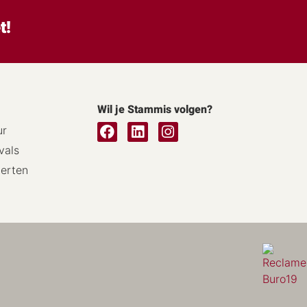
t!
Wil je Stammis volgen?
ur
vals
certen