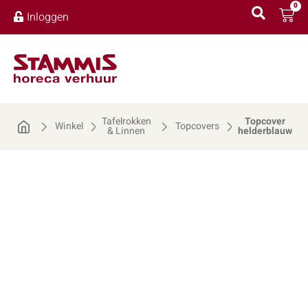
0
Inloggen
Tafelrokken
Topcover
Winkel
Topcovers
& Linnen
helderblauw