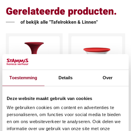
Gerelateerde producten.
of bekijk alle "Tafelrokken & Linnen"
Toestemming
Details
Over
Statafelhoes
Topcover rood
bordeaux
€
3,48
€
11,70
Deze website maakt gebruik van cookies
(excl. btw)
We gebruiken cookies om content en advertenties te
(excl. btw)
personaliseren, om functies voor social media te bieden
IN WINKELWAGEN
en om ons websiteverkeer te analyseren. Ook delen we
IN WINKELWAGEN
Meer info
informatie over uw gebruik van onze site met onze