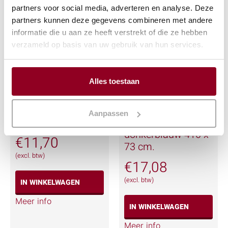
Meer info
partners voor social media, adverteren en analyse. Deze
partners kunnen deze gegevens combineren met andere
informatie die u aan ze heeft verstrekt of die ze hebben
verzameld op basis van uw gebruik van hun services.
Alles toestaan
Aanpassen
Statafelhoes rood
Tafelrok
donkerblauw 410 x
€
11,70
73 cm.
(excl. btw)
€
17,08
(excl. btw)
IN WINKELWAGEN
Meer info
IN WINKELWAGEN
Meer info