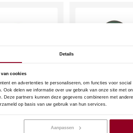
Details
 van cookies
ent en advertenties te personaliseren, om functies voor social
rd Lerida meadow
Schaaltje Lerida mea
. Ook delen we informatie over uw gebruik van onze site met on
,5cm
D11xH4,1cm 22cl
e. Deze partners kunnen deze gegevens combineren met andere i
erzameld op basis van uw gebruik van hun services.
€
0,57
(excl. btw)
(excl. btw)
KELWAGEN
IN WINKELWAGEN
Aanpassen