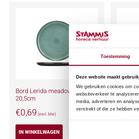
Toestemming
Deze website maakt gebruik
We gebruiken cookies om cont
Bord Lerida meadow rond
Diep Bo
websiteverkeer te analyseren
20,5cm
rond 23
media, adverteren en analys
verstrekt of die ze hebben v
€
0,69
€
0,87
(excl. btw)
IN WINKELWAGEN
IN WIN