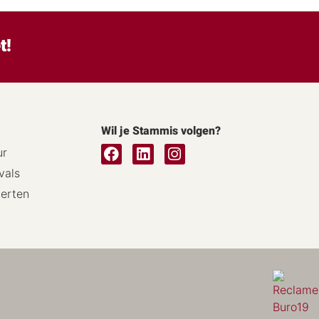
t!
Wil je Stammis volgen?
ur
vals
certen