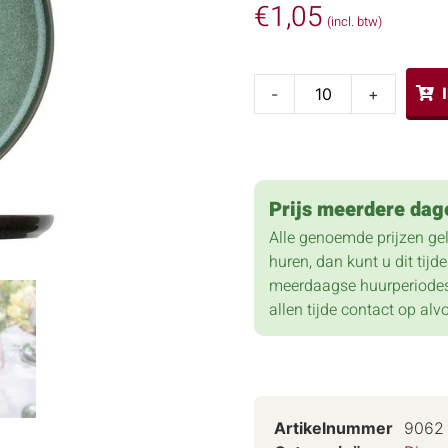
€
1,05
(incl. btw)
-
+
Prijs meerdere dag
Alle genoemde prijzen ge
huren, dan kunt u dit tij
meerdaagse huurperiodes
allen tijde contact op alv
Artikelnummer
9062