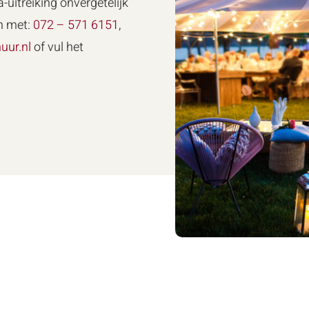
-uitreiking onvergetelijk
n met:
072 – 571 6151
,
uur.nl
of vul het