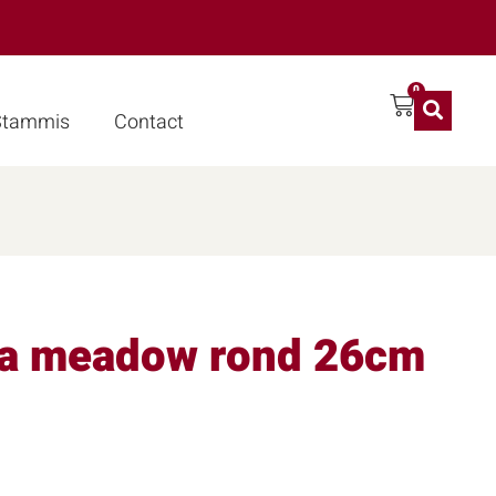
0
 Stammis
Contact
da meadow rond 26cm