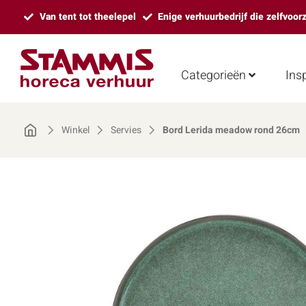
Van tent tot theelepel
Enige verhuurbedrijf die zelfvoor
Categorieën
Insp
Winkel
Servies
Bord Lerida meadow rond 26cm