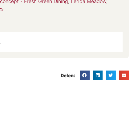
 concept - Fresh Green Dining
,
Lerida Meadow
,
es
.
Delen: