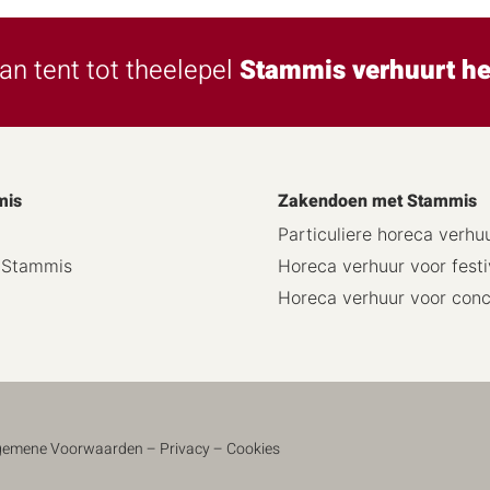
an tent tot theelepel
Stammis verhuurt he
mis
Zakendoen met Stammis
Particuliere horeca verhu
j Stammis
Horeca verhuur voor festi
Horeca verhuur voor con
gemene Voorwaarden
–
Privacy
–
Cookies