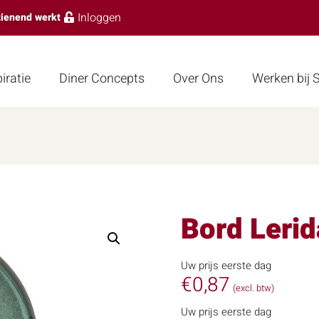
Inloggen
zienend werkt
iratie
Diner Concepts
Over Ons
Werken bij
Bord Leri
Uw prijs eerste dag
€
0,87
(excl. btw)
Uw prijs eerste dag