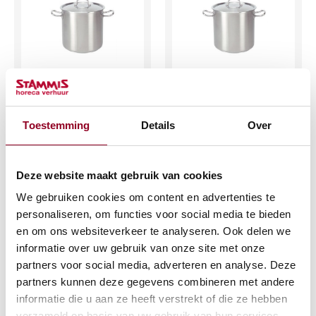
Kookpan 4.5 ltr. rvs
Kookpan 10ltr. rvs
hg model 18cm
hg model 24cm
Toestemming
Details
Over
€
4,43
€
8,85
(excl. btw)
(excl. btw)
Deze website maakt gebruik van cookies
IN WINKELWAGEN
IN WINKELWAGEN
We gebruiken cookies om content en advertenties te
personaliseren, om functies voor social media te bieden
Meer info
Meer info
en om ons websiteverkeer te analyseren. Ook delen we
informatie over uw gebruik van onze site met onze
partners voor social media, adverteren en analyse. Deze
partners kunnen deze gegevens combineren met andere
informatie die u aan ze heeft verstrekt of die ze hebben
verzameld op basis van uw gebruik van hun services.