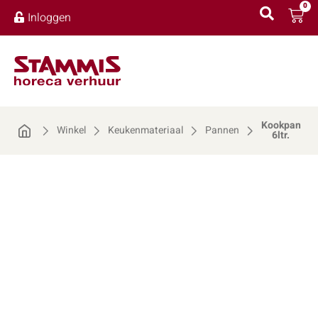
0
Inloggen
Kookpan
Winkel
Keukenmateriaal
Pannen
6ltr.