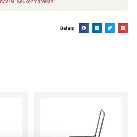
ngerei
,
Keukenmateriaal
Delen: