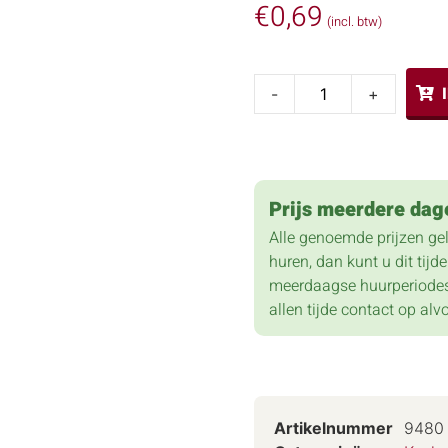
€
0,69
(incl. btw)
-
+
Prijs meerdere dag
Alle genoemde prijzen ge
huren, dan kunt u dit tij
meerdaagse huurperiodes
allen tijde contact op alv
Artikelnummer
9480