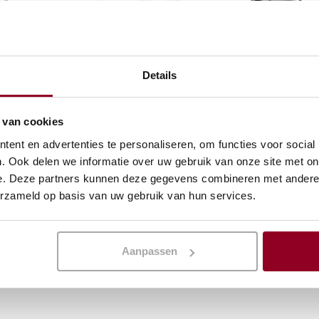
Details
 groot
Regaalwagen met 18
geleiders 1/1gn
 van cookies
(excl. btw)
€
15,17
ent en advertenties te personaliseren, om functies voor social
(excl. btw)
. Ook delen we informatie over uw gebruik van onze site met on
KELWAGEN
e. Deze partners kunnen deze gegevens combineren met andere i
IN WINKELWAGEN
erzameld op basis van uw gebruik van hun services.
Meer info
Aanpassen