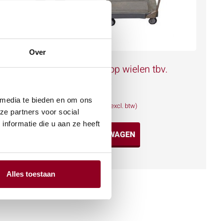
Over
Onderstel op wielen tbv.
Isolatiebox
€
12,64
 media te bieden en om ons
(excl. btw)
ze partners voor social
nformatie die u aan ze heeft
IN WINKELWAGEN
Meer info
Alles toestaan