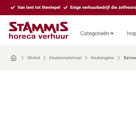
Van tent tot theelepel
Enige verhuurbedrijf die zelfvoor
Categorieën
Insp
Winkel
Keukenmateriaal
Keukengerei
Serve