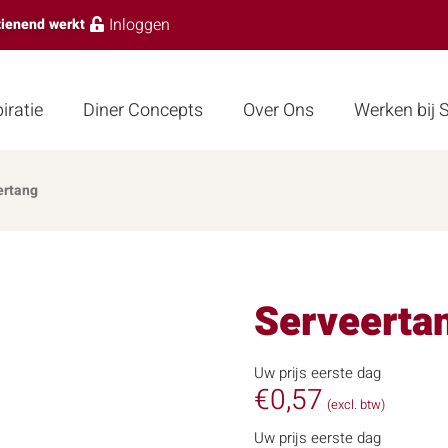
Inloggen
zienend werkt
iratie
Diner Concepts
Over Ons
Werken bij
ertang
Serveerta
Uw prijs eerste dag
€
0,57
(excl. btw)
Uw prijs eerste dag