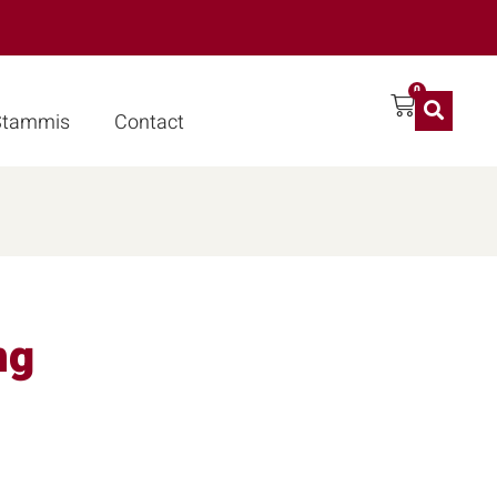
0
 Stammis
Contact
ng