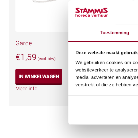
Toestemming
Garde
Pollepel
Deze website maakt gebruik
€
1,59
€
1,26
(excl. btw)
We gebruiken cookies om cont
websiteverkeer te analyseren
IN WINKELWAGEN
IN WIN
media, adverteren en analys
verstrekt of die ze hebben v
Meer info
Meer info