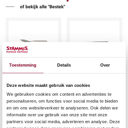
of bekijk alle "Bestek"
Botermesje
Fruitmesje Overture
Toestemming
Details
Over
Overture
€
0,25
€
0,25
(excl. btw)
Deze website maakt gebruik van cookies
(excl. btw)
We gebruiken cookies om content en advertenties te
IN WINKELWAGEN
personaliseren, om functies voor social media te bieden
IN WINKELWAGEN
en om ons websiteverkeer te analyseren. Ook delen we
Meer info
informatie over uw gebruik van onze site met onze
Meer info
partners voor social media, adverteren en analyse. Deze