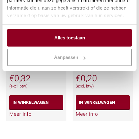
partners kunnen deze gegevens combineren met andere
informatie die u aan ze heeft verstrekt of die ze hebben
verzameld op basis van uw gebruik van hun services.
Alles toestaan
Voorgerechtmes
Mokkalepel
Aanpassen
Overture
Overture
€
0,32
€
0,20
(excl. btw)
(excl. btw)
IN WINKELWAGEN
IN WINKELWAGEN
Meer info
Meer info