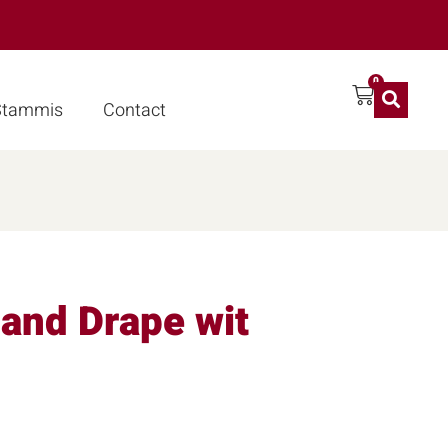
0
 Stammis
Contact
and Drape wit