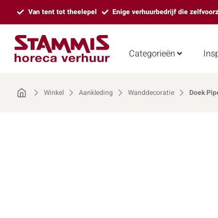
Van tent tot theelepel
Enige verhuurbedrijf die zelfvoor
Categorieën
Insp
Winkel
Aankleding
Wanddecoratie
Doek Pip