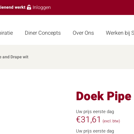
Inloggen
zienend werkt
iratie
Diner Concepts
Over Ons
Werken bij
e and Drape wit
Doek Pipe 
Uw prijs eerste dag
€
31,61
(excl. btw)
Uw prijs eerste dag