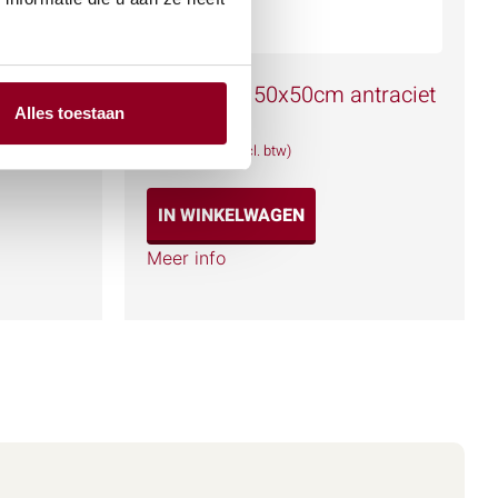
Tapijttegel 50x50cm antraciet
Alles toestaan
€
0,76
(excl. btw)
IN WINKELWAGEN
Meer info