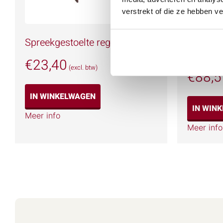
verstrekt of die ze hebben v
Spreekgestoelte regulier
Spreekge
220V
€
23,40
(excl. btw)
€
88,5
IN WINKELWAGEN
IN WIN
Meer info
Meer info