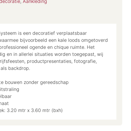
ecoratie
,
Aankleding
ysteem is een decoratief verplaatsbaar
waarmee bijvoorbeeld een kale loods omgetoverd
professioneel ogende en chique ruimte. Het
ig en in allerlei situaties worden toegepast, wij
jfsfeesten, productpresentaties, fotografie,
 als backdrop.
 te bouwen zonder gereedschap
itstraling
elbaar
maat
k: 3.20 mtr x 3.60 mtr (bxh)