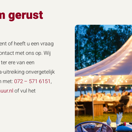
m gerust
ent of heeft u een vraag
ntact met ons op. Wij
ter ere van een
-uitreiking onvergetelijk
n met:
072 – 571 6151
,
uur.nl
of vul het