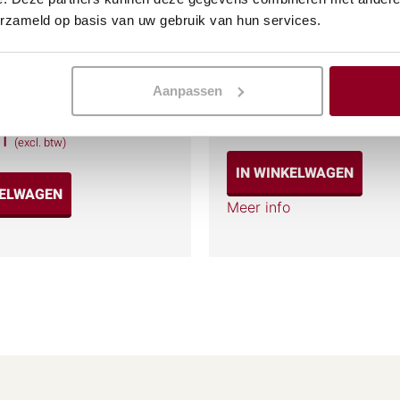
erzameld op basis van uw gebruik van hun services.
stoelte incl. geluidset
Spreekgestoelte luxe
Aanpassen
€
44,26
(excl. btw)
1
(excl. btw)
IN WINKELWAGEN
KELWAGEN
Meer info