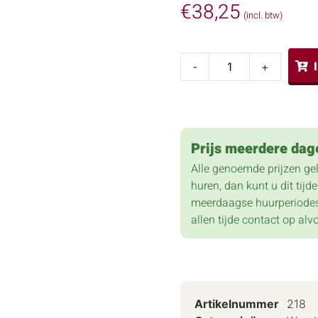
€
38,25
(incl. btw)
-
+
Prijs meerdere dag
Alle genoemde prijzen ge
huren, dan kunt u dit tij
meerdaagse huurperiodes
allen tijde contact op alv
Artikelnummer
218