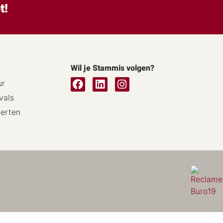
t!
Wil je Stammis volgen?
ur
vals
certen