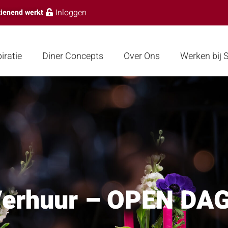
Inloggen
zienend werkt
iratie
Diner Concepts
Over Ons
Werken bij
Verhuur – OPEN DA