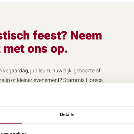
astisch feest? Neem
t met ons op.
n verjaardag, jubileum, huwelijk, geboorte of
chalig of kleiner evenement? Stammis Horeca
n de juiste party- en horecabenodigdheden!
ACT OP
Details
 van cookies