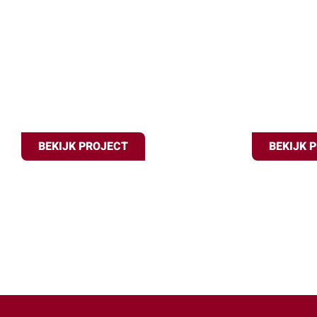
Tuinfeest
Jubi
Oudkarspel
Alkmaar
BEKIJK PROJECT
BEKIJK 