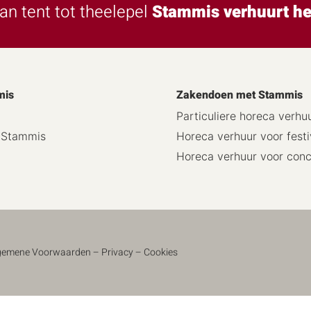
an tent tot theelepel
Stammis verhuurt he
mis
Zakendoen met Stammis
Particuliere horeca verhu
j Stammis
Horeca verhuur voor festi
Horeca verhuur voor con
gemene Voorwaarden
–
Privacy
–
Cookies