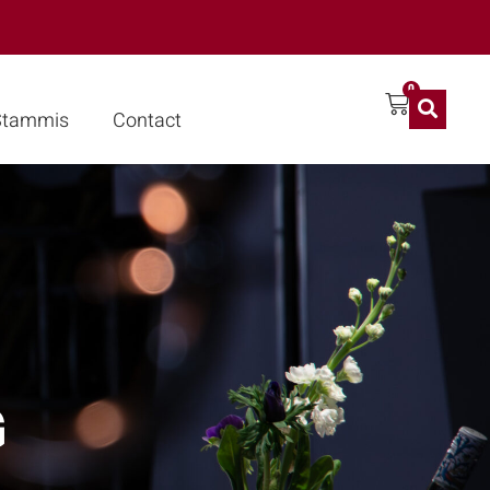
0
 Stammis
Contact
G