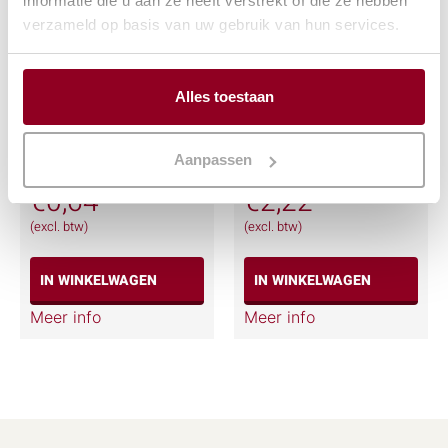
informatie die u aan ze heeft verstrekt of die ze hebben
verzameld op basis van uw gebruik van hun services.
Alles toestaan
Koffiekan glas 10
Koffie inschenkkan
kops
RVS 2 ltr.
Aanpassen
€
0,64
€
2,22
(excl. btw)
(excl. btw)
IN WINKELWAGEN
IN WINKELWAGEN
Meer info
Meer info