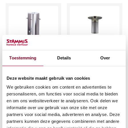
Container 20ltr.
Theezeef (voor
geisoleerd
05130)
Toestemming
Details
Over
€
25,29
€
2,53
(excl. btw)
(excl. btw)
Deze website maakt gebruik van cookies
We gebruiken cookies om content en advertenties te
IN WINKELWAGEN
IN WINKELWAGEN
personaliseren, om functies voor social media te bieden
en om ons websiteverkeer te analyseren. Ook delen we
Meer info
Meer info
informatie over uw gebruik van onze site met onze
partners voor social media, adverteren en analyse. Deze
partners kunnen deze gegevens combineren met andere