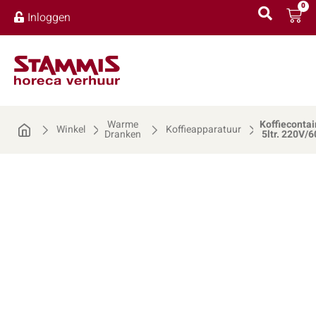
0
Inloggen
Warme
Koffiecontai
Winkel
Koffieapparatuur
Dranken
5ltr. 220V/