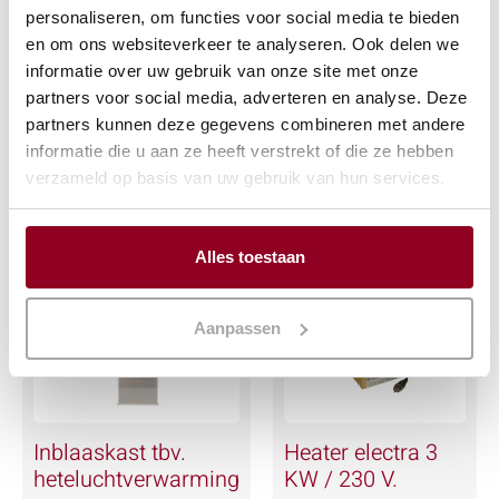
personaliseren, om functies voor social media te bieden
Heater
Pyramide
en om ons websiteverkeer te analyseren. Ook delen we
€
49,95
€
72,71
informatie over uw gebruik van onze site met onze
(excl. btw)
(excl. btw)
partners voor social media, adverteren en analyse. Deze
partners kunnen deze gegevens combineren met andere
informatie die u aan ze heeft verstrekt of die ze hebben
IN WINKELWAGEN
IN WINKELWAGEN
verzameld op basis van uw gebruik van hun services.
Meer info
Meer info
Alles toestaan
Aanpassen
Inblaaskast tbv.
Heater electra 3
heteluchtverwarming
KW / 230 V.