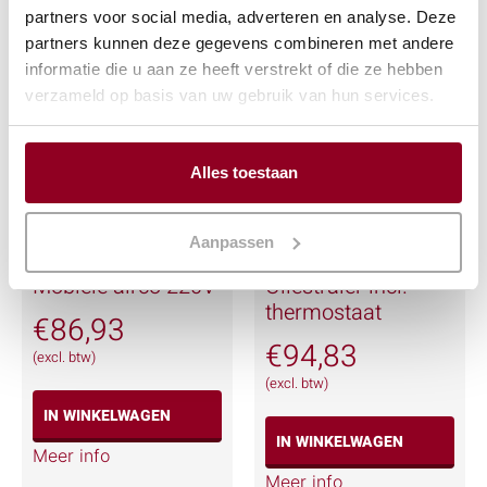
Meer info
partners voor social media, adverteren en analyse. Deze
Meer info
partners kunnen deze gegevens combineren met andere
informatie die u aan ze heeft verstrekt of die ze hebben
verzameld op basis van uw gebruik van hun services.
Alles toestaan
Aanpassen
Mobiele airco 220V
Oliestraler incl.
thermostaat
€
86,93
€
94,83
(excl. btw)
(excl. btw)
IN WINKELWAGEN
IN WINKELWAGEN
Meer info
Meer info