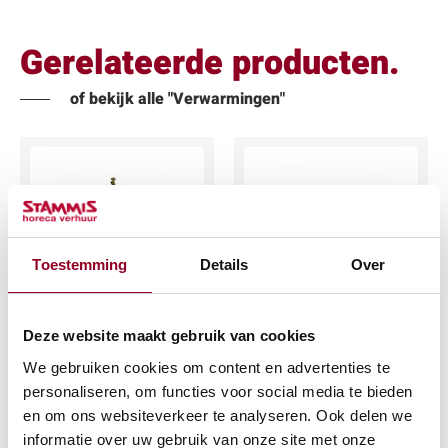
Gerelateerde producten.
of bekijk alle "Verwarmingen"
Toestemming
Details
Over
Propaan per kg.
Brandstoftank
300ltr.
€
4,69
Deze website maakt gebruik van cookies
€
75,87
We gebruiken cookies om content en advertenties te
(excl. btw)
personaliseren, om functies voor social media te bieden
(excl. btw)
en om ons websiteverkeer te analyseren. Ook delen we
IN WINKELWAGEN
informatie over uw gebruik van onze site met onze
IN WINKELWAGEN