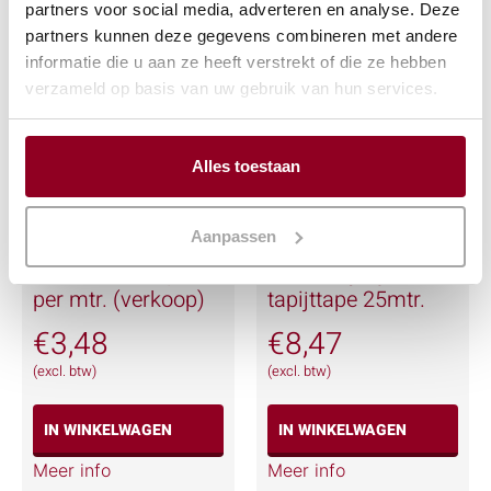
partners voor social media, adverteren en analyse. Deze
Meer info
Meer info
partners kunnen deze gegevens combineren met andere
informatie die u aan ze heeft verstrekt of die ze hebben
verzameld op basis van uw gebruik van hun services.
Alles toestaan
Aanpassen
Klittenband tape
Dubbelzijdig
per mtr. (verkoop)
tapijttape 25mtr.
€
3,48
€
8,47
(excl. btw)
(excl. btw)
IN WINKELWAGEN
IN WINKELWAGEN
Meer info
Meer info