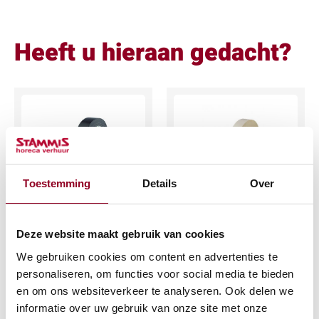
Heeft u hieraan gedacht?
Toestemming
Details
Over
Tape zwart linnen
Tape wit linnen
(50mtr. op rol)
50mm breed
Deze website maakt gebruik van cookies
€
17,93
€
17,93
We gebruiken cookies om content en advertenties te
(excl. btw)
(excl. btw)
personaliseren, om functies voor social media te bieden
en om ons websiteverkeer te analyseren. Ook delen we
IN WINKELWAGEN
IN WINKELWAGEN
informatie over uw gebruik van onze site met onze