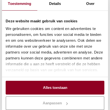
Toestemming
Details
Over
Deze website maakt gebruik van cookies
We gebruiken cookies om content en advertenties te
personaliseren, om functies voor social media te bieden
en om ons websiteverkeer te analyseren. Ook delen we
informatie over uw gebruik van onze site met onze
Afzetlint rood/wit.
Brandvertragend
partners voor social media, adverteren en analyse. Deze
500mtr.
flanel
partners kunnen deze gegevens combineren met andere
informatie die u aan ze heeft verstrekt of die ze hebben
€
13,75
€
6,32
verzameld op basis van uw gebruik van hun services.
(excl. btw)
(excl. btw)
IN WINKELWAGEN
IN WINKELWAGEN
Alles toestaan
Meer info
Meer info
Aanpassen