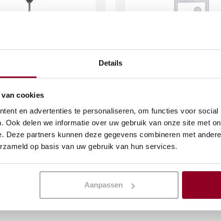
Details
 Ø350cm. Zwart incl.
Parasol Ø350cm. Ecru.
 van cookies
voet
ent en advertenties te personaliseren, om functies voor social
7
€
60,07
. Ook delen we informatie over uw gebruik van onze site met on
(excl. btw)
(excl. btw)
e. Deze partners kunnen deze gegevens combineren met andere i
erzameld op basis van uw gebruik van hun services.
KELWAGEN
IN WINKELWAGEN
Meer info
Aanpassen