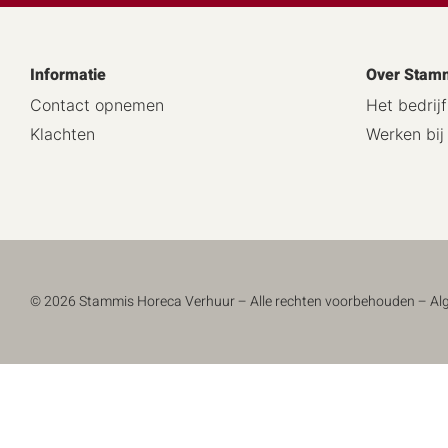
Informatie
Over Stam
Contact opnemen
Het bedrijf
Klachten
Werken bi
© 2026 Stammis Horeca Verhuur – Alle rechten voorbehouden –
Al