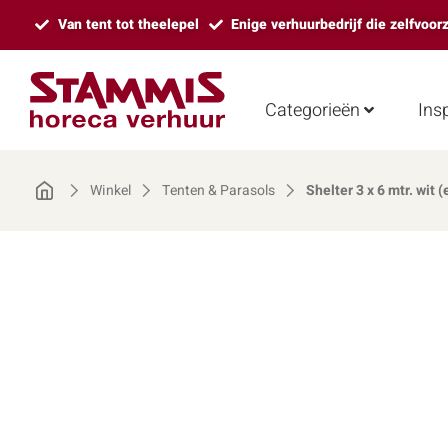
Van tent tot theelepel
Enige verhuurbedrijf die zelfvoor
Categorieën
Insp
Winkel
Tenten & Parasols
Shelter 3 x 6 mtr. wit 