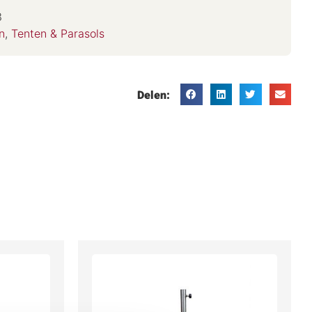
3
n
,
Tenten & Parasols
Delen: