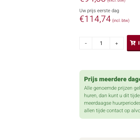
(excl. btw)
Uw prijs eerste dag
€
114,74
(incl. btw)
-
+
Prijs meerdere dag
Alle genoemde prijzen ge
huren, dan kunt u dit tij
meerdaagse huurperiodes
allen tijde contact op alv