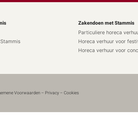
mis
Zakendoen met Stammis
Particuliere horeca verhu
j Stammis
Horeca verhuur voor festi
Horeca verhuur voor con
gemene Voorwaarden
–
Privacy
–
Cookies