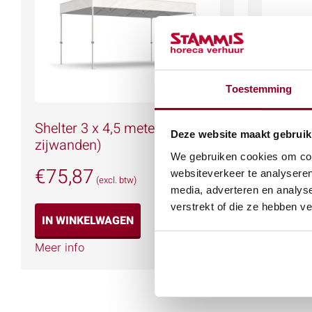
Toestemming
Shelter 3 x 4,5 meter wit (excl.
Parasol
Deze website maakt gebruik
zijwanden)
voet
We gebruiken cookies om cont
€
75,87
€
60,0
websiteverkeer te analyseren
(excl. btw)
media, adverteren en analys
verstrekt of die ze hebben v
IN WINKELWAGEN
IN WIN
Meer info
Meer info