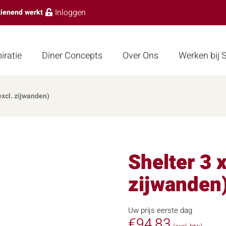
Inloggen
zienend werkt
iratie
Diner Concepts
Over Ons
Werken bij
(excl. zijwanden)
Shelter 3 x
zijwanden
Uw prijs eerste dag
€
94,83