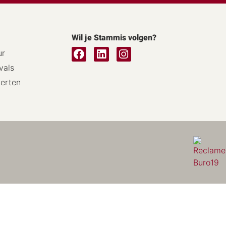
Wil je Stammis volgen?
ur
vals
certen