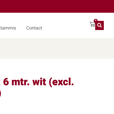
0
 Stammis
Contact
 6 mtr. wit (excl.
)