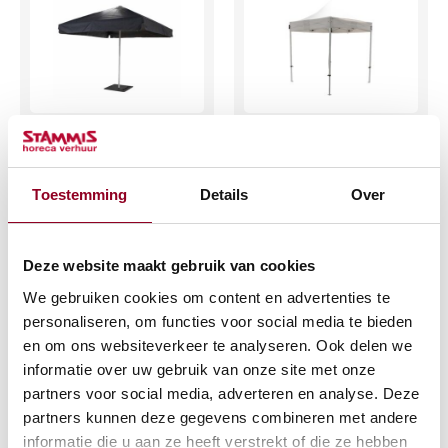
Parasol 3 x 3 mtr.
Shelter 2 x2 mtr. wit
(incl. voet)
(excl. zijwanden)
Antraciet
€
50,58
Toestemming
Details
Over
€
60,07
(excl. btw)
(excl. btw)
Deze website maakt gebruik van cookies
IN WINKELWAGEN
We gebruiken cookies om content en advertenties te
IN WINKELWAGEN
Meer info
personaliseren, om functies voor social media te bieden
Meer info
en om ons websiteverkeer te analyseren. Ook delen we
informatie over uw gebruik van onze site met onze
partners voor social media, adverteren en analyse. Deze
partners kunnen deze gegevens combineren met andere
informatie die u aan ze heeft verstrekt of die ze hebben