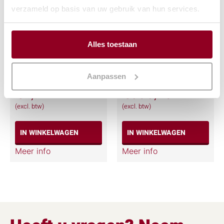
verzameld op basis van uw gebruik van hun services.
Alles toestaan
Parasol Ø180cm.
Pagodetent 5x5mtr.
Blauw
(incl. op-/afbouw)
Aanpassen
€
2,91
€
505,78
(excl. btw)
(excl. btw)
IN WINKELWAGEN
IN WINKELWAGEN
Meer info
Meer info