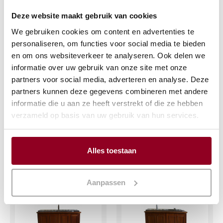
Deze website maakt gebruik van cookies
We gebruiken cookies om content en advertenties te
personaliseren, om functies voor social media te bieden
Tapcarroussel met
Bar bruin 250 cm.
en om ons websiteverkeer te analyseren. Ook delen we
koelcel
inclusief
informatie over uw gebruik van onze site met onze
spiegelwand
€
853,50
partners voor social media, adverteren en analyse. Deze
€
410,95
partners kunnen deze gegevens combineren met andere
(excl. btw)
informatie die u aan ze heeft verstrekt of die ze hebben
(excl. btw)
verzameld op basis van uw gebruik van hun services.
IN WINKELWAGEN
IN WINKELWAGEN
Meer info
Meer info
Alles toestaan
Aanpassen