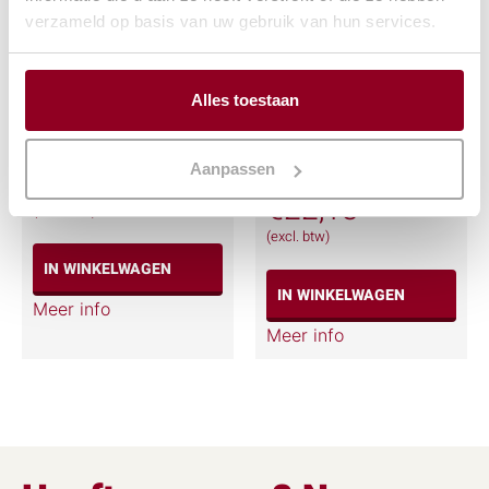
verzameld op basis van uw gebruik van hun services.
Alles toestaan
Klapbuffet
Mobiel afgiftebuffet
130x60cm.
Aanpassen
€
25,29
€
22,13
(excl. btw)
(excl. btw)
IN WINKELWAGEN
IN WINKELWAGEN
Meer info
Meer info