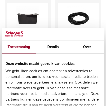
luxe barombouw
Geïsoleerde
zwart 200 cm
bierleiding 25mtr.
Toestemming
Details
Over
€
114,95
€
6,32
(excl. btw)
(excl. btw)
Deze website maakt gebruik van cookies
We gebruiken cookies om content en advertenties te
IN WINKELWAGEN
IN WINKELWAGEN
personaliseren, om functies voor social media te bieden
Meer info
Meer info
en om ons websiteverkeer te analyseren. Ook delen we
informatie over uw gebruik van onze site met onze
partners voor social media, adverteren en analyse. Deze
partners kunnen deze gegevens combineren met andere
informatie die u aan ze heeft verstrekt of die ze hebben