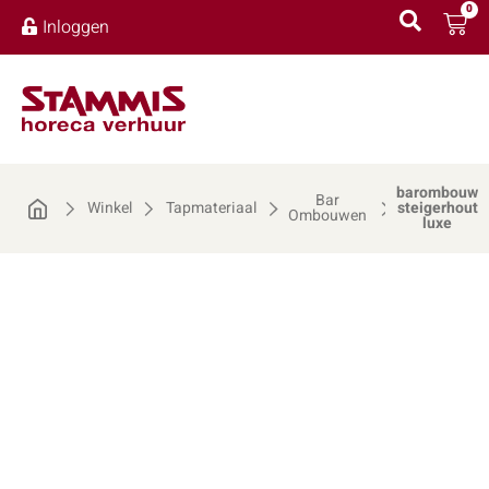
0
Inloggen
barombouw
Bar
Winkel
Tapmateriaal
steigerhout
Ombouwen
luxe