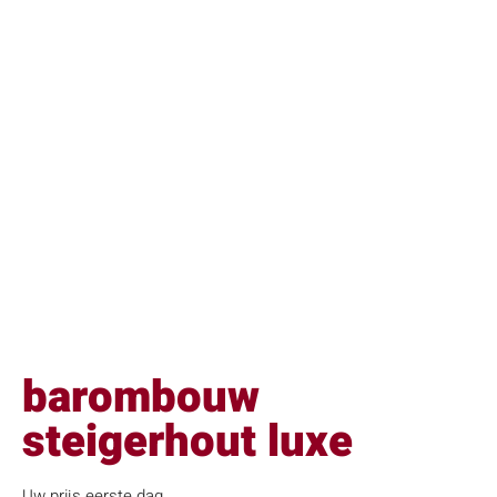
barombouw
steigerhout luxe
Uw prijs eerste dag