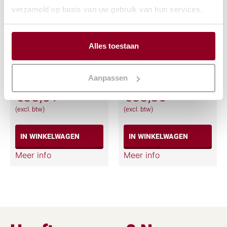
verzameld op basis van uw gebruik van hun services.
Alles toestaan
Statafel “Style” wit
Statafel “Style” wit
80x80x110cm
180x80x110cm
Aanpassen
€
33,51
€
58,80
(excl. btw)
(excl. btw)
IN WINKELWAGEN
IN WINKELWAGEN
Meer info
Meer info