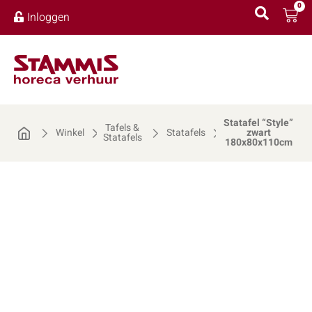
0
Inloggen
Statafel “Style”
Tafels &
Winkel
Statafels
zwart
Statafels
180x80x110cm