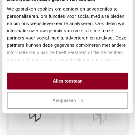
Statafel KUBO
Sidetable KUBO
We gebruiken cookies om content en advertenties te
stapelbaar
stapelbaar
personaliseren, om functies voor social media te bieden
70x70x110cm wit
120x35x74cm
en om ons websiteverkeer te analyseren. Ook delen we
informatie over uw gebruik van onze site met onze
€
18,97
€
18,97
partners voor social media, adverteren en analyse. Deze
(excl. btw)
(excl. btw)
partners kunnen deze gegevens combineren met andere
informatie die u aan ze heeft verstrekt of die ze hebben
IN WINKELWAGEN
IN WINKELWAGEN
verzameld op basis van uw gebruik van hun services.
Meer info
Meer info
Alles toestaan
Aanpassen