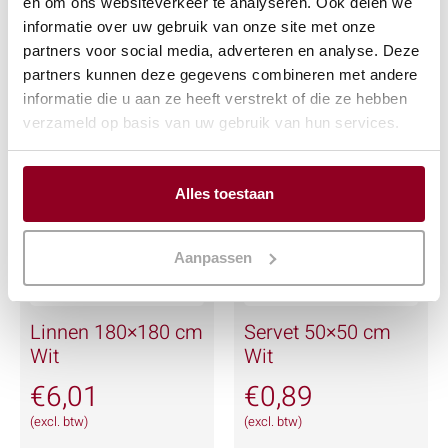
en om ons websiteverkeer te analyseren. Ook delen we
(excl. btw)
IN WINKELWAGEN
informatie over uw gebruik van onze site met onze
partners voor social media, adverteren en analyse. Deze
Meer info
IN WINKELWAGEN
partners kunnen deze gegevens combineren met andere
informatie die u aan ze heeft verstrekt of die ze hebben
Meer info
verzameld op basis van uw gebruik van hun services.
Alles toestaan
Aanpassen
Linnen 180×180 cm
Servet 50×50 cm
Wit
Wit
€
6,01
€
0,89
(excl. btw)
(excl. btw)