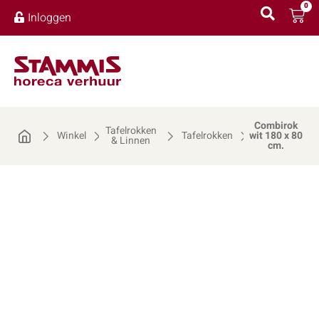
0
Inloggen
Combirok
Tafelrokken
Winkel
Tafelrokken
wit 180 x 80
& Linnen
cm.