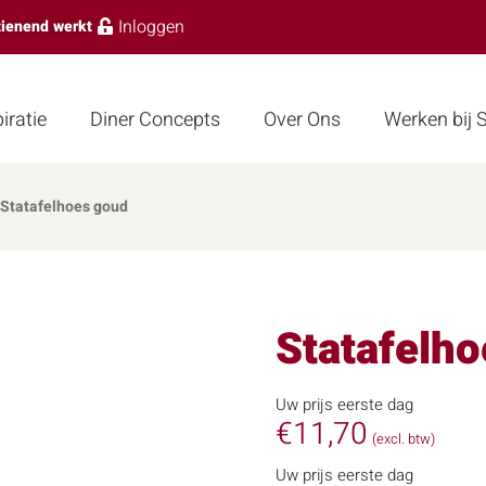
Inloggen
zienend werkt
iratie
Diner Concepts
Over Ons
Werken bij
Statafelhoes goud
Statafelh
Uw prijs eerste dag
€
11,70
(excl. btw)
Uw prijs eerste dag