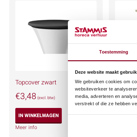
Toestemming
Deze website maakt gebruik
Topcover zwart
Statafel
We gebruiken cookies om cont
websiteverkeer te analyseren
€
3,48
€
11,7
media, adverteren en analys
(excl. btw)
verstrekt of die ze hebben v
IN WINKELWAGEN
IN WIN
Meer info
Meer info