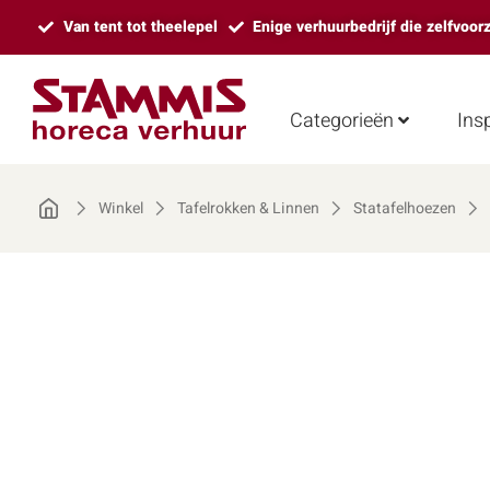
Van tent tot theelepel
Enige verhuurbedrijf die zelfvoor
Categorieën
Insp
Winkel
Tafelrokken & Linnen
Statafelhoezen