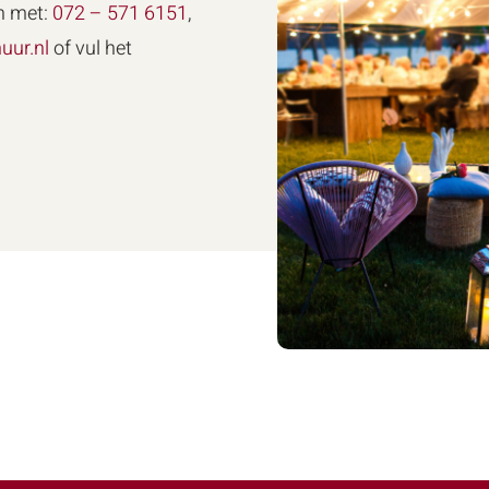
n met:
072 – 571 6151
,
uur.nl
of vul het