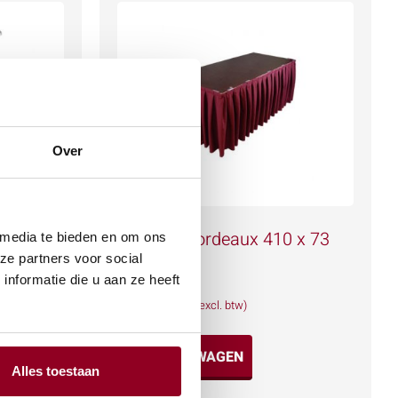
Over
Tafelrok bordeaux 410 x 73
 media te bieden en om ons
cm.
ze partners voor social
nformatie die u aan ze heeft
€
17,08
(excl. btw)
IN WINKELWAGEN
Alles toestaan
Meer info