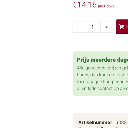
€
14,16
(incl. btw)
-
+
Prijs meerdere dag
Alle genoemde prijzen ge
huren, dan kunt u dit tij
meerdaagse huurperiodes
allen tijde contact op alv
Artikelnummer
6088