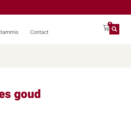
0
 Stammis
Contact
oes goud