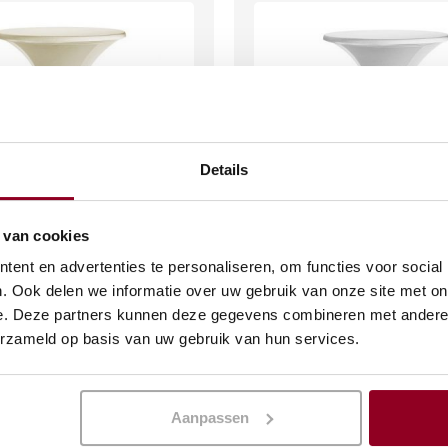
Details
 van cookies
hoes ecru
Statafelhoes wit
ent en advertenties te personaliseren, om functies voor social
. Ook delen we informatie over uw gebruik van onze site met on
0
€
11,70
e. Deze partners kunnen deze gegevens combineren met andere i
(excl. btw)
(excl. btw)
erzameld op basis van uw gebruik van hun services.
KELWAGEN
IN WINKELWAGEN
Meer info
Aanpassen