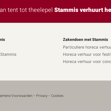
an tent tot theelepel
Stammis verhuurt he
mis
Zakendoen met Stammis
Particuliere horeca verhu
j Stammis
Horeca verhuur voor festi
Horeca verhuur voor con
gemene Voorwaarden
–
Privacy
–
Cookies