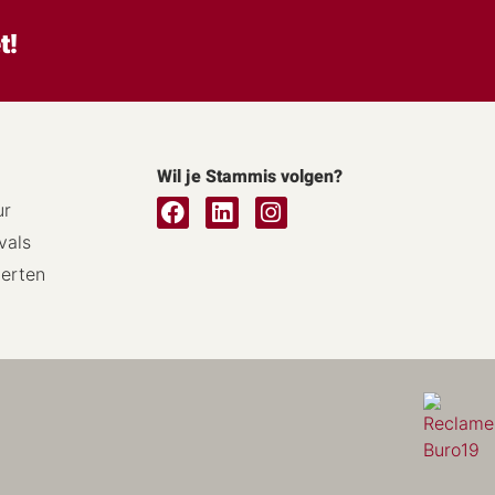
t!
Wil je Stammis volgen?
ur
vals
certen