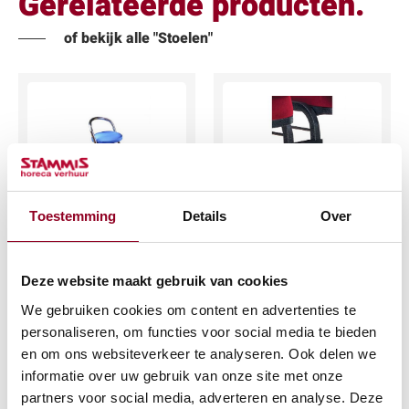
Gerelateerde producten.
of bekijk alle "Stoelen"
Toestemming
Details
Over
Barkrukhoes blauw
Koppelstuk tbv.
gestoffeerde stoel
€
1,14
€
0,41
Deze website maakt gebruik van cookies
(excl. btw)
(excl. btw)
We gebruiken cookies om content en advertenties te
personaliseren, om functies voor social media te bieden
IN WINKELWAGEN
en om ons websiteverkeer te analyseren. Ook delen we
IN WINKELWAGEN
Meer info
informatie over uw gebruik van onze site met onze
Meer info
partners voor social media, adverteren en analyse. Deze