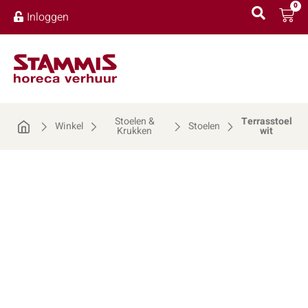
0
Inloggen
Stoelen &
Terrasstoel
Winkel
Stoelen
Krukken
wit