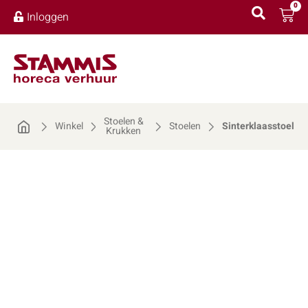
0
Inloggen
Stoelen &
Winkel
Stoelen
Sinterklaasstoel
Krukken