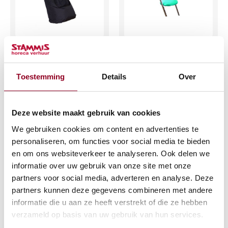
Zitzak zwart
Barkrukhoes groen
€
28,46
€
1,14
Toestemming
Details
Over
(excl. btw)
(excl. btw)
IN WINKELWAGEN
IN WINKELWAGEN
Deze website maakt gebruik van cookies
We gebruiken cookies om content en advertenties te
Meer info
Meer info
personaliseren, om functies voor social media te bieden
en om ons websiteverkeer te analyseren. Ook delen we
informatie over uw gebruik van onze site met onze
partners voor social media, adverteren en analyse. Deze
partners kunnen deze gegevens combineren met andere
informatie die u aan ze heeft verstrekt of die ze hebben
verzameld op basis van uw gebruik van hun services.