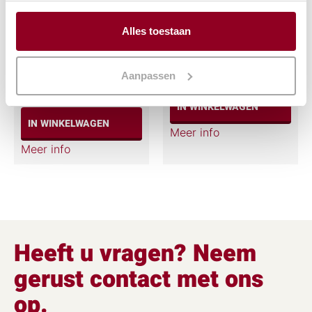
Barkruk
Stoelenkar
Alles toestaan
chroom/zwart
€
7,59
€
4,29
(excl. btw)
Aanpassen
(excl. btw)
IN WINKELWAGEN
IN WINKELWAGEN
Meer info
Meer info
Heeft u vragen? Neem
gerust contact met ons
op.