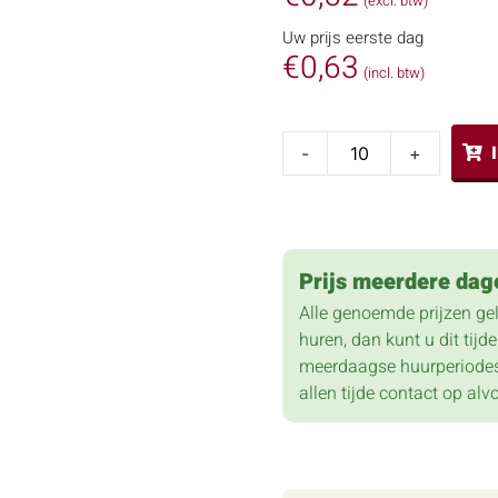
(excl. btw)
Uw prijs eerste dag
€
0,63
(incl. btw)
-
+
Prijs meerdere dag
Alle genoemde prijzen ge
huren, dan kunt u dit tij
meerdaagse huurperiodes
allen tijde contact op alv