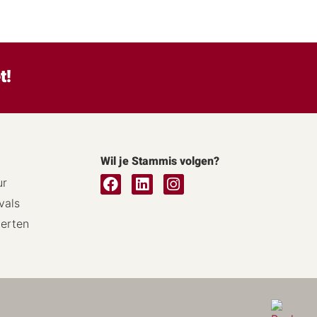
t!
Wil je Stammis volgen?
ur
vals
certen