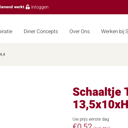
Inloggen
zienend werkt
iratie
Diner Concepts
Over Ons
Werken bij
4,4
Schaaltje 
13,5x10xH
Uw prijs eerste dag
€
0,52