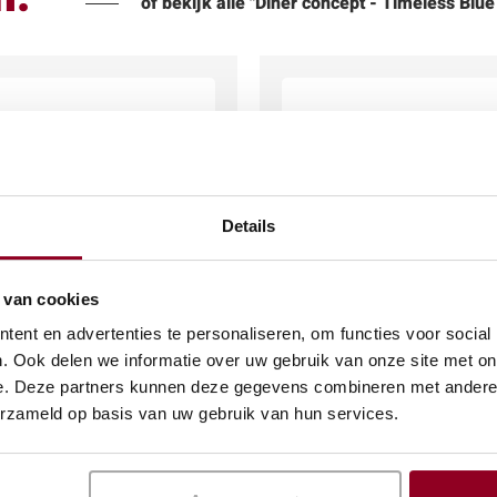
of bekijk alle "Diner concept - Timeless Blu
Details
 van cookies
ent en advertenties te personaliseren, om functies voor social
. Ook delen we informatie over uw gebruik van onze site met on
rd Ø 31 cm.
Royal Ivory bord 26 x
e. Deze partners kunnen deze gegevens combineren met andere i
€
0,76
erzameld op basis van uw gebruik van hun services.
(excl. btw)
(excl. btw)
KELWAGEN
IN WINKELWAGEN