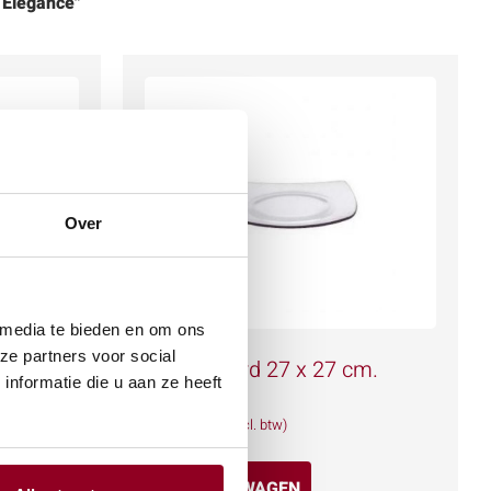
e Elegance"
Over
 media te bieden en om ons
ze partners voor social
 26 cm.
Glazen bord 27 x 27 cm.
nformatie die u aan ze heeft
€
0,76
(excl. btw)
IN WINKELWAGEN