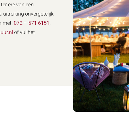
ter ere van een
-uitreiking onvergetelijk
n met:
072 – 571 6151
,
uur.nl
of vul het