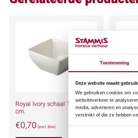
Toestemming
Deze website maakt gebruik
We gebruiken cookies om cont
websiteverkeer te analyseren
Royal Ivory schaal 15 x 15
Pastabo
media, adverteren en analys
cm.
€
0,76
verstrekt of die ze hebben v
€
0,70
(excl. btw)
IN WIN