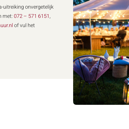
-uitreiking onvergetelijk
n met:
072 – 571 6151
,
uur.nl
of vul het