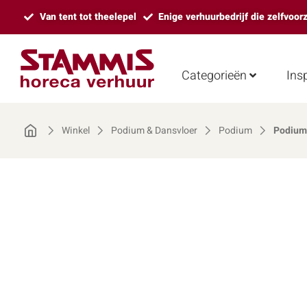
Van tent tot theelepel
Enige verhuurbedrijf die zelfvoor
Categorieën
Insp
Winkel
Podium & Dansvloer
Podium
Podiumd