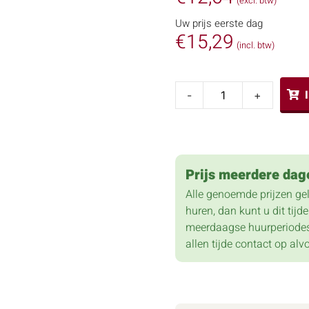
(excl. btw)
Uw prijs eerste dag
€
15,29
(incl. btw)
-
+
Prijs meerdere dag
Alle genoemde prijzen ge
huren, dan kunt u dit tij
meerdaagse huurperiodes
allen tijde contact op alv