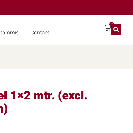
0
 Stammis
Contact
 1×2 mtr. (excl.
n)