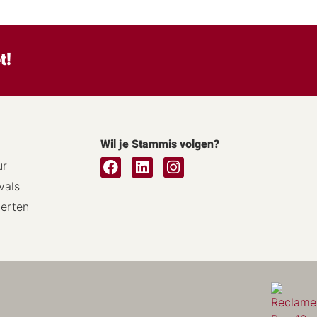
t!
Wil je Stammis volgen?
ur
vals
certen