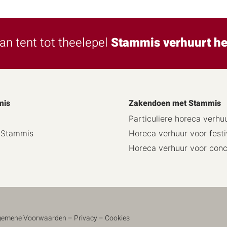
an tent tot theelepel
Stammis verhuurt he
mis
Zakendoen met Stammis
Particuliere horeca verhu
j Stammis
Horeca verhuur voor festi
Horeca verhuur voor con
gemene Voorwaarden
–
Privacy
–
Cookies