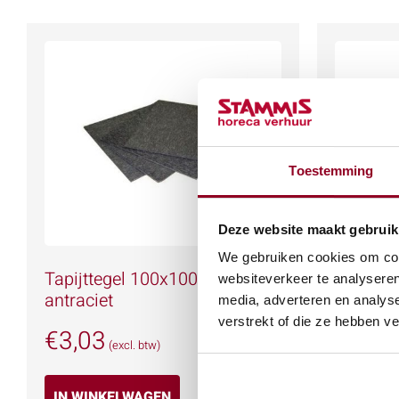
Toestemming
Deze website maakt gebruik
We gebruiken cookies om cont
Tapijttegel 100x100cm
Podiumde
websiteverkeer te analyseren
antraciet
steekpo
media, adverteren en analys
verstrekt of die ze hebben v
€
3,03
€
8,85
(excl. btw)
IN WINKELWAGEN
IN WIN