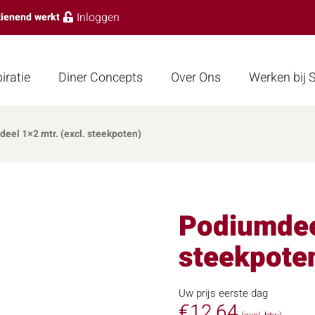
Inloggen
zienend werkt
iratie
Diner Concepts
Over Ons
Werken bij
eel 1×2 mtr. (excl. steekpoten)
Podiumdeel
steekpote
Uw prijs eerste dag
€
12,64