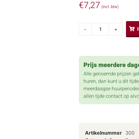
€
7,27
(incl. btw)
-
+
Prijs meerdere dag
Alle genoemde prijzen ge
huren, dan kunt u dit tij
meerdaagse huurperiodes
allen tijde contact op alv
Artikelnummer
300