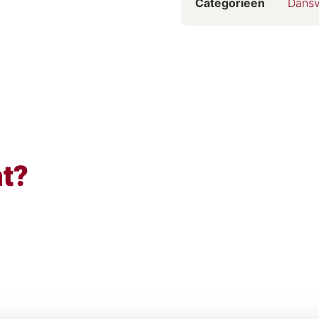
Categorieën
Dansv
ht?