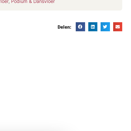
loer
,
Podium & Dansvloer
Delen: