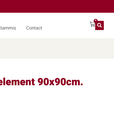
0
 Stammis
Contact
element 90x90cm.