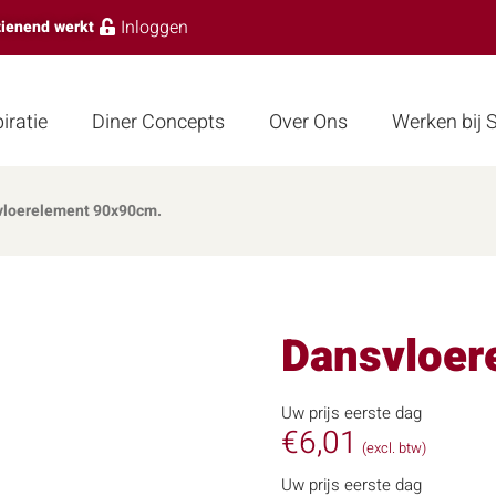
Inloggen
zienend werkt
iratie
Diner Concepts
Over Ons
Werken bij
vloerelement 90x90cm.
Dansvloer
Uw prijs eerste dag
€
6,01
(excl. btw)
Uw prijs eerste dag