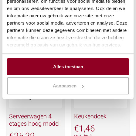
personaliseren, om functies voor social media te bieden
en om ons websiteverkeer te analyseren. Ook delen we
€
1,46
€
15,17
informatie over uw gebruik van onze site met onze
(excl. btw)
(excl. btw)
partners voor social media, adverteren en analyse. Deze
partners kunnen deze gegevens combineren met andere
IN WINKELWAGEN
IN WINKELWAGEN
informatie die u aan ze heeft verstrekt of die ze hebben
verzameld op basis van uw gebruik van hun services.
Meer info
Meer info
Alles toestaan
Aanpassen
Serveerwagen 4
Keukendoek
etages hoog model
€
1,46