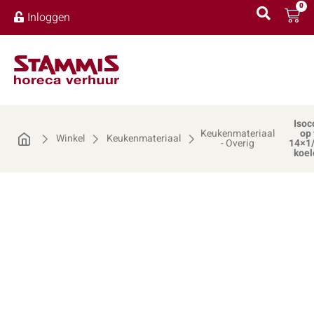
0
Inloggen
Isoc
Keukenmateriaal
op
Winkel
Keukenmateriaal
- Overig
14×1/
koel