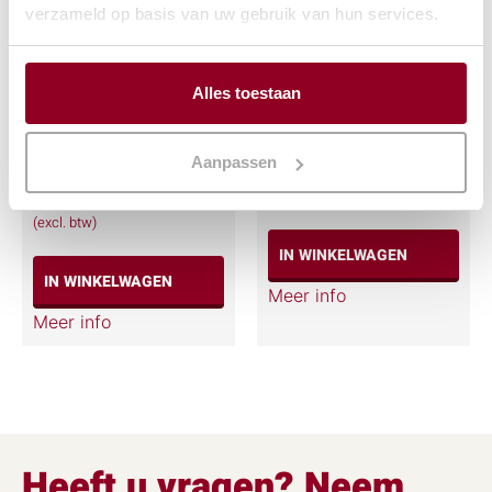
verzameld op basis van uw gebruik van hun services.
Alles toestaan
Onderstel op wielen
Keukendoek
tbv. Isolatiebox
€
1,46
Aanpassen
€
12,64
(excl. btw)
(excl. btw)
IN WINKELWAGEN
IN WINKELWAGEN
Meer info
Meer info
Heeft u vragen? Neem