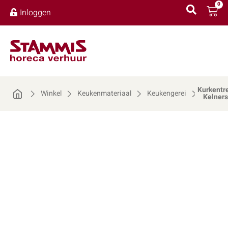
0
Inloggen
Kurkentre
Winkel
Keukenmateriaal
Keukengerei
Kelner