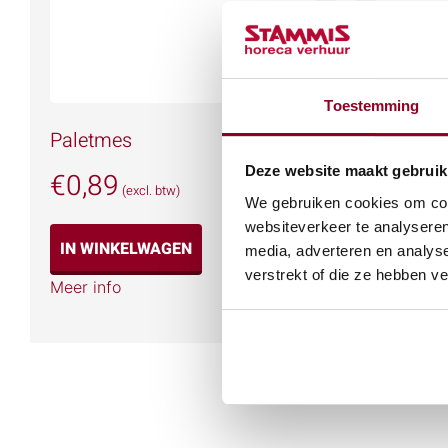
Toestemming
Paletmes
Schuim
Deze website maakt gebruik
€
0,89
€
1,26
(excl. btw)
We gebruiken cookies om cont
websiteverkeer te analyseren
IN WINKELWAGEN
IN WIN
media, adverteren en analys
verstrekt of die ze hebben v
Meer info
Meer info