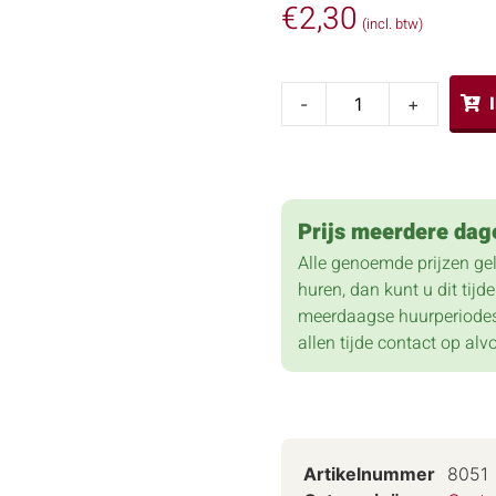
€
2,30
(incl. btw)
-
+
Prijs meerdere dag
Alle genoemde prijzen ge
huren, dan kunt u dit tij
meerdaagse huurperiodes
allen tijde contact op alv
Artikelnummer
8051