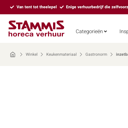
Van tent tot theelepel
Enige verhuurbedrijf die zelfvoor
Categorieën
Insp
Winkel
Keukenmateriaal
Gastronorm
inzet