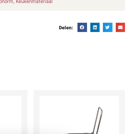
onorm
,
Keukenmateriaal
Delen: