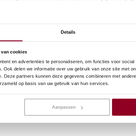
Details
spaan 10cm.
Serveerwagen 3 etage
model
 van cookies
(excl. btw)
€
18,97
ent en advertenties te personaliseren, om functies voor social
(excl. btw)
. Ook delen we informatie over uw gebruik van onze site met on
KELWAGEN
e. Deze partners kunnen deze gegevens combineren met andere i
IN WINKELWAGEN
erzameld op basis van uw gebruik van hun services.
Meer info
Aanpassen