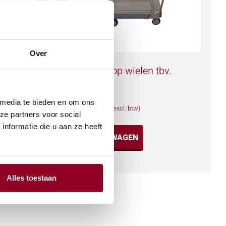
Over
s laag
Onderstel op wielen tbv.
Isolatiebox
€
12,64
 media te bieden en om ons
(excl. btw)
ze partners voor social
nformatie die u aan ze heeft
IN WINKELWAGEN
Meer info
Alles toestaan