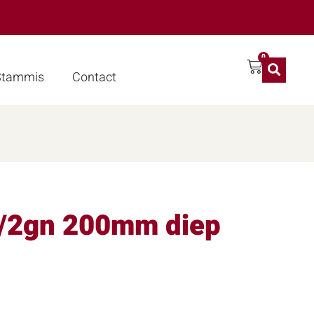
0
 Stammis
Contact
1/2gn 200mm diep