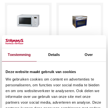
Magnetron 25 liter
Heteluchtoven 4 x
230V/900W
1/1 gn 220V
Toestemming
Details
Over
€
28,46
€
82,19
(excl. btw)
(excl. btw)
Deze website maakt gebruik van cookies
IN WINKELWAGEN
IN WINKELWAGEN
We gebruiken cookies om content en advertenties te
personaliseren, om functies voor social media te bieden
Meer info
Meer info
en om ons websiteverkeer te analyseren. Ook delen we
informatie over uw gebruik van onze site met onze
partners voor social media, adverteren en analyse. Deze