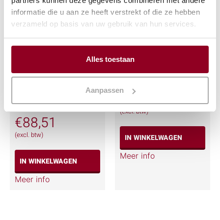
partners kunnen deze gegevens combineren met andere
informatie die u aan ze heeft verstrekt of die ze hebben
verzameld op basis van uw gebruik van hun services.
Alles toestaan
Friteuse 2×10 liter
Reuze koekepan Ø
opzetmodel
90 cm.
60x60cm / 380 V. /
Aanpassen
€
61,96
32 A.
(excl. btw)
€
88,51
(excl. btw)
IN WINKELWAGEN
Meer info
IN WINKELWAGEN
Meer info