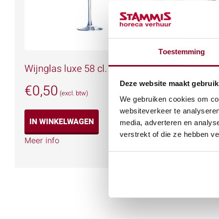
Toestemming
Wijnglas luxe 58 cl.
Partykl
Deze website maakt gebruik
€
0,50
€
0,20
(excl. btw)
We gebruiken cookies om cont
websiteverkeer te analyseren
IN WINKELWAGEN
IN WIN
media, adverteren en analys
verstrekt of die ze hebben v
Meer info
Meer info