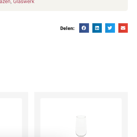
lazen
,
Glaswerk
Delen: