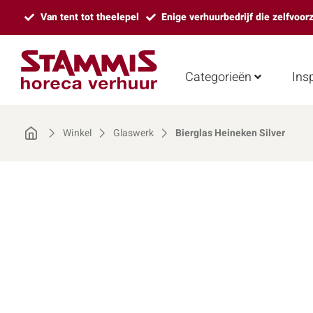
Van tent tot theelepel
Enige verhuurbedrijf die zelfvoor
Categorieën
Insp
Winkel
Glaswerk
Bierglas Heineken Silver