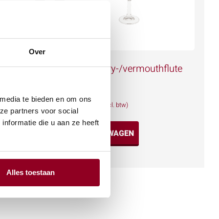
Over
Port-/sherry-/vermouthflute
13 cl.
€
0,20
 media te bieden en om ons
(excl. btw)
ze partners voor social
nformatie die u aan ze heeft
IN WINKELWAGEN
Meer info
Alles toestaan