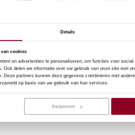
Details
em
Cognacglas groot
 van cookies
€
0,25
(excl. btw)
(excl. btw)
ent en advertenties te personaliseren, om functies voor social
. Ook delen we informatie over uw gebruik van onze site met on
KELWAGEN
IN WINKELWAGEN
e. Deze partners kunnen deze gegevens combineren met andere i
erzameld op basis van uw gebruik van hun services.
Meer info
Aanpassen