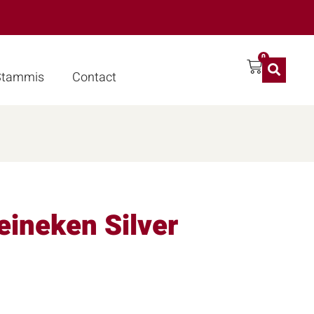
0
 Stammis
Contact
eineken Silver