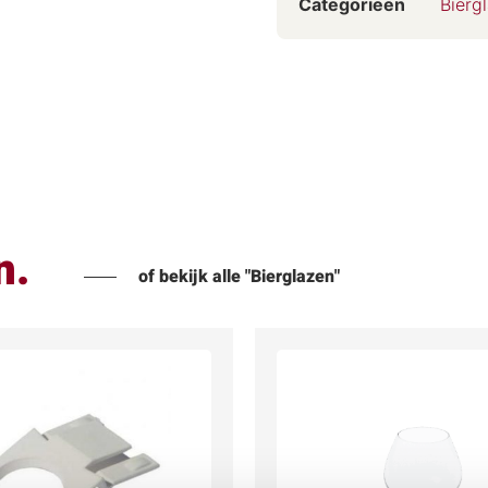
Categorieën
Bierg
n.
of bekijk alle "Bierglazen"