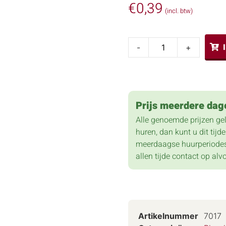
€
0,39
(incl. btw)
-
+
Prijs meerdere dag
Alle genoemde prijzen ge
huren, dan kunt u dit tij
meerdaagse huurperiodes
allen tijde contact op alv
Artikelnummer
7017