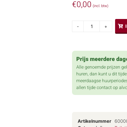
€
0,00
(incl. btw)
-
+
Prijs meerdere dag
Alle genoemde prijzen ge
huren, dan kunt u dit tij
meerdaagse huurperiodes
allen tijde contact op alv
Artikelnummer
6000