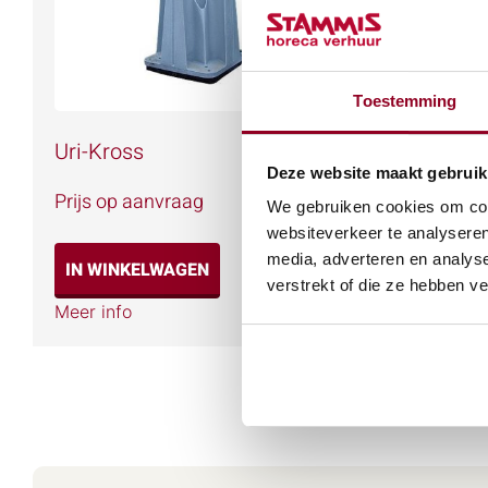
Toestemming
Uri-Kross
Toilet 
Deze website maakt gebruik
Prijs op aanvraag
Prijs op
We gebruiken cookies om cont
websiteverkeer te analyseren
media, adverteren en analys
IN WINKELWAGEN
IN WIN
verstrekt of die ze hebben v
Meer info
Meer info