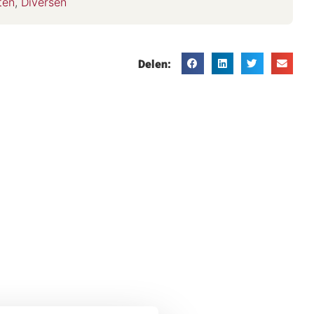
ten
,
Diversen
Delen: