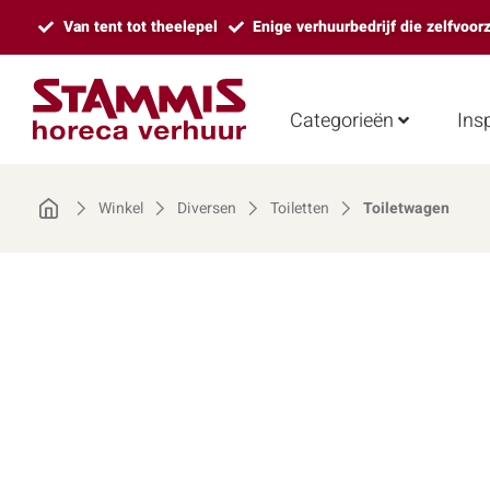
Van tent tot theelepel
Enige verhuurbedrijf die zelfvoor
Categorieën
Insp
Winkel
Diversen
Toiletten
Toiletwagen