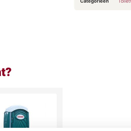
Categorieën
Toilet
ht?