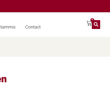
0
 Stammis
Contact
en