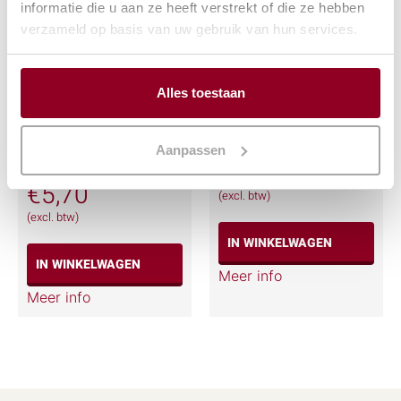
informatie die u aan ze heeft verstrekt of die ze hebben
verzameld op basis van uw gebruik van hun services.
Alles toestaan
Vergaar-/telbak
Kassalade met
voor 1000
drukknop
Aanpassen
betaalmunten
€
14,55
€
5,70
(excl. btw)
(excl. btw)
IN WINKELWAGEN
IN WINKELWAGEN
Meer info
Meer info