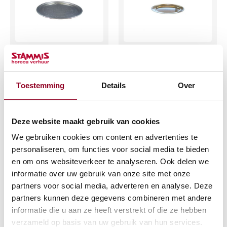
Serveerschaal
Serveerschaal
Ø100 cm
ovaal 29x41cm.
€
5,82
€
1,77
Toestemming
Details
Over
(excl. btw)
(excl. btw)
Deze website maakt gebruik van cookies
IN WINKELWAGEN
IN WINKELWAGEN
We gebruiken cookies om content en advertenties te
Meer info
Meer info
personaliseren, om functies voor social media te bieden
en om ons websiteverkeer te analyseren. Ook delen we
informatie over uw gebruik van onze site met onze
partners voor social media, adverteren en analyse. Deze
partners kunnen deze gegevens combineren met andere
informatie die u aan ze heeft verstrekt of die ze hebben
verzameld op basis van uw gebruik van hun services.