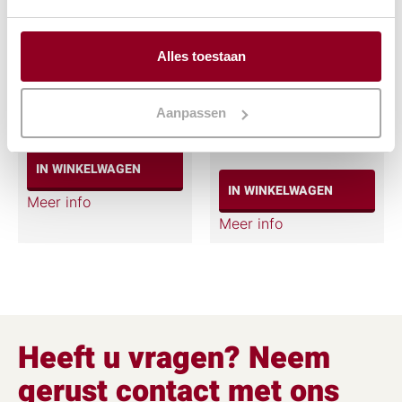
Alles toestaan
Beenhamklem
Brandpasta per
potje
€
24,02
€
1,59
Aanpassen
(excl. btw)
(excl. btw)
IN WINKELWAGEN
IN WINKELWAGEN
Meer info
Meer info
Heeft u vragen? Neem
gerust contact met ons