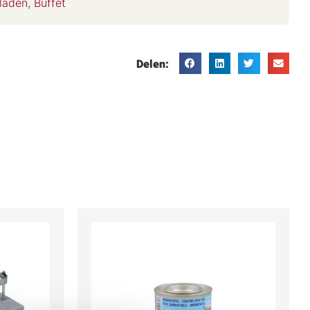
laden
,
Buffet
Delen: