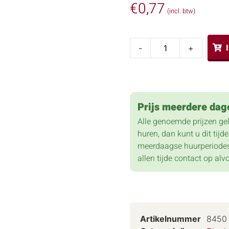
€
0,77
(incl. btw)
-
+
Prijs meerdere dag
Alle genoemde prijzen ge
huren, dan kunt u dit tij
meerdaagse huurperiodes
allen tijde contact op alv
Artikelnummer
8450