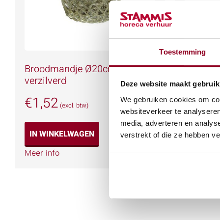
Toestemming
Broodmandje Ø20cm.
Soepter
verzilverd
Deze website maakt gebruik
€
2,03
€
1,52
We gebruiken cookies om cont
(excl. btw)
websiteverkeer te analyseren
IN WIN
media, adverteren en analys
IN WINKELWAGEN
verstrekt of die ze hebben v
Meer info
Meer info