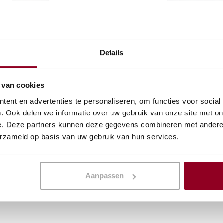
Details
rine RVS
Beenhamklem
 van cookies
€
24,02
(excl. btw)
(excl. btw)
ent en advertenties te personaliseren, om functies voor social
. Ook delen we informatie over uw gebruik van onze site met on
KELWAGEN
IN WINKELWAGEN
e. Deze partners kunnen deze gegevens combineren met andere i
erzameld op basis van uw gebruik van hun services.
Meer info
Aanpassen