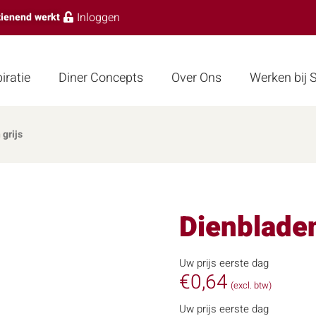
Inloggen
zienend werkt
iratie
Diner Concepts
Over Ons
Werken bij
 grijs
Dienbladen
Uw prijs eerste dag
€
0,64
(excl. btw)
Uw prijs eerste dag