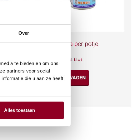
Over
Brandpasta per potje
€
1,59
(excl. btw)
 media te bieden en om ons
ze partners voor social
IN WINKELWAGEN
nformatie die u aan ze heeft
Meer info
Alles toestaan