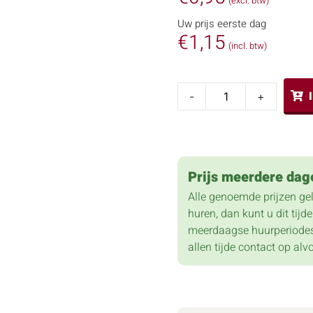
(excl. btw)
Uw prijs eerste dag
€
1,15
(incl. btw)
-
+
Prijs meerdere dag
Alle genoemde prijzen ge
huren, dan kunt u dit tij
meerdaagse huurperiodes
allen tijde contact op alv