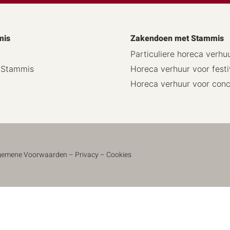
mis
Zakendoen met Stammis
Particuliere horeca verhu
j Stammis
Horeca verhuur voor festi
Horeca verhuur voor con
gemene Voorwaarden
–
Privacy
–
Cookies