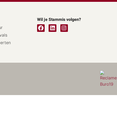
Wil je Stammis volgen?
ur
vals
certen