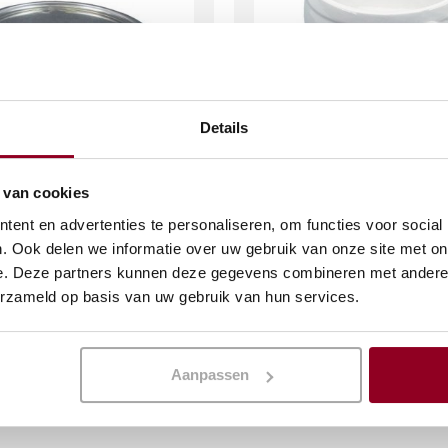
Details
schaal Ø100 cm
Soepterrine leeuweko
 van cookies
porselein
ent en advertenties te personaliseren, om functies voor social
(excl. btw)
€
3,17
. Ook delen we informatie over uw gebruik van onze site met on
(excl. btw)
e. Deze partners kunnen deze gegevens combineren met andere i
KELWAGEN
erzameld op basis van uw gebruik van hun services.
IN WINKELWAGEN
Meer info
Aanpassen