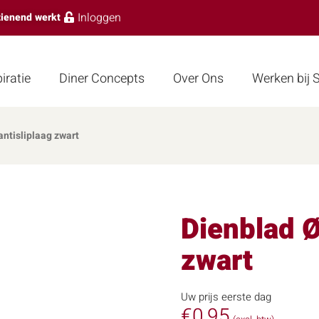
Inloggen
zienend werkt
iratie
Diner Concepts
Over Ons
Werken bij
ntisliplaag zwart
Dienblad Ø
zwart
Uw prijs eerste dag
€
0,95