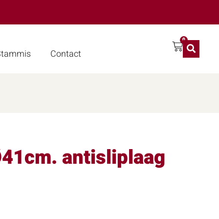
0
 Stammis
Contact
41cm. antisliplaag