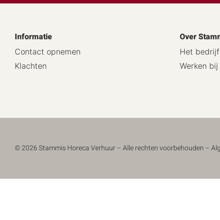
Informatie
Over Stam
Contact opnemen
Het bedrijf
Klachten
Werken bi
© 2026 Stammis Horeca Verhuur – Alle rechten voorbehouden –
Al