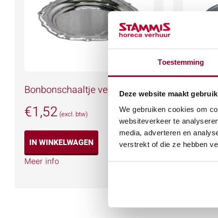
Toestemming
Bonbonschaaltje verzilverd
Serveer
Deze website maakt gebruik
€
1,52
€
5,82
We gebruiken cookies om cont
(excl. btw)
websiteverkeer te analyseren
media, adverteren en analys
IN WINKELWAGEN
IN WIN
verstrekt of die ze hebben v
Meer info
Meer info