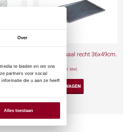
Over
p
Serveerschaal recht 36x49cm.
€
2,91
 media te bieden en om ons
(excl. btw)
ze partners voor social
nformatie die u aan ze heeft
IN WINKELWAGEN
Meer info
Alles toestaan