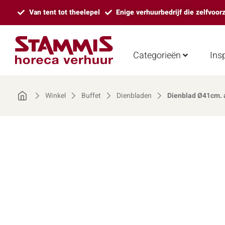
Van tent tot theelepel
Enige verhuurbedrijf die zelfvoor
Categorieën
Insp
Winkel
Buffet
Dienbladen
Dienblad Ø41cm. a