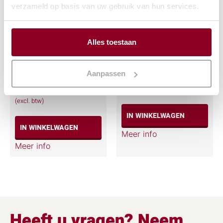
verzameld op basis van uw gebruik van hun services.
Alles toestaan
Serveerschaal recht
Soepterrine RVS
36x49cm.
€
2,03
Aanpassen
€
2,91
(excl. btw)
(excl. btw)
IN WINKELWAGEN
IN WINKELWAGEN
Meer info
Meer info
Heeft u vragen? Neem