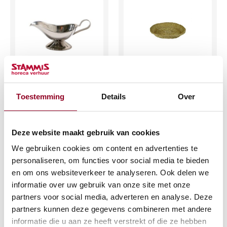
Sauciere RVS 0.35
Broodmandje ovaal
ltr
30x35cm. riet
Toestemming
Details
Over
€
0,25
€
2,04
(excl. btw)
(excl. btw)
Deze website maakt gebruik van cookies
We gebruiken cookies om content en advertenties te
IN WINKELWAGEN
IN WINKELWAGEN
personaliseren, om functies voor social media te bieden
Meer info
Meer info
en om ons websiteverkeer te analyseren. Ook delen we
informatie over uw gebruik van onze site met onze
partners voor social media, adverteren en analyse. Deze
partners kunnen deze gegevens combineren met andere
informatie die u aan ze heeft verstrekt of die ze hebben