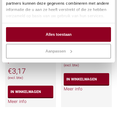
partners kunnen deze gegevens combineren met andere
informatie die u aan ze heeft verstrekt of die ze hebben
verzameld op basis van uw gebruik van hun services.
Alles toestaan
Soepterrine
Beenhamklem
Aanpassen
leeuwekop
€
24,02
porselein
(excl. btw)
€
3,17
(excl. btw)
IN WINKELWAGEN
Meer info
IN WINKELWAGEN
Meer info