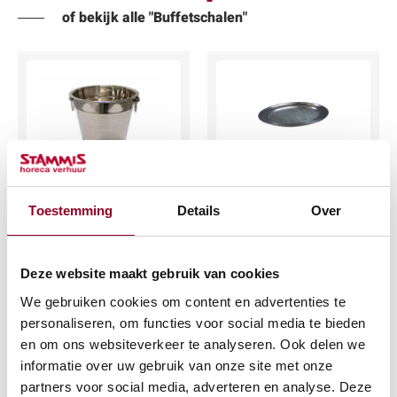
of bekijk alle "Buffetschalen"
Wijnkoeler RVS
Serveerschaal
Toestemming
Details
Over
ovaal 34x45cm.
€
3,54
€
2,91
(excl. btw)
Deze website maakt gebruik van cookies
(excl. btw)
We gebruiken cookies om content en advertenties te
IN WINKELWAGEN
personaliseren, om functies voor social media te bieden
IN WINKELWAGEN
Meer info
en om ons websiteverkeer te analyseren. Ook delen we
Meer info
informatie over uw gebruik van onze site met onze
partners voor social media, adverteren en analyse. Deze