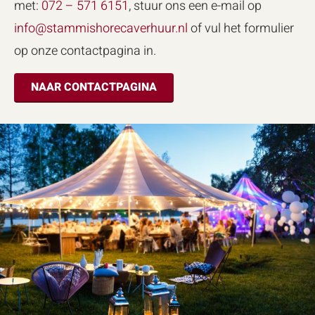
met:
072 – 571 6151
, stuur ons een e-mail op
info@stammishorecaverhuur.nl
of vul het formulier
op onze contactpagina in.
NAAR CONTACTPAGINA