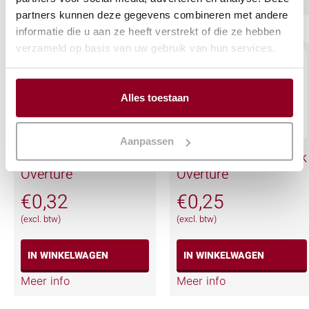
partners kunnen deze gegevens combineren met andere
informatie die u aan ze heeft verstrekt of die ze hebben
verzameld op basis van uw gebruik van hun services.
Alles toestaan
Aanpassen
Voorgerechtvork
Gebaks-/Cocktailvork
Overture
Overture
€
0,32
€
0,25
(excl. btw)
(excl. btw)
IN WINKELWAGEN
IN WINKELWAGEN
Meer info
Meer info