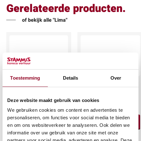
Gerelateerde producten.
of bekijk alle "Lima"
Toestemming
Details
Over
Gebaks-/cocktailvork
Botermesje Overture
premium
€
0,25
Deze website maakt gebruik van cookies
€
0,20
(excl. btw)
We gebruiken cookies om content en advertenties te
(excl. btw)
personaliseren, om functies voor social media te bieden
IN WINKELWAGEN
en om ons websiteverkeer te analyseren. Ook delen we
IN WINKELWAGEN
informatie over uw gebruik van onze site met onze
Meer info
partners voor social media, adverteren en analyse. Deze
Meer info