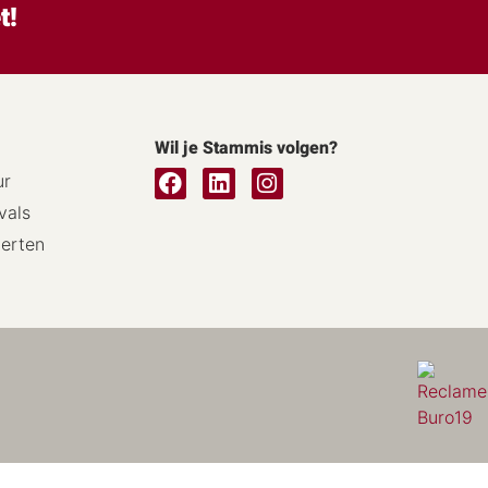
t!
Wil je Stammis volgen?
ur
vals
certen