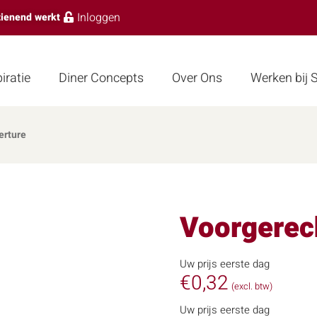
Inloggen
zienend werkt
iratie
Diner Concepts
Over Ons
Werken bij
erture
Voorgerec
Uw prijs eerste dag
€
0,32
(excl. btw)
Uw prijs eerste dag