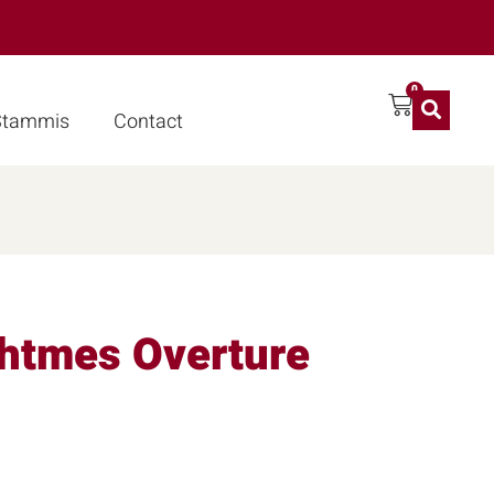
0
 Stammis
Contact
htmes Overture