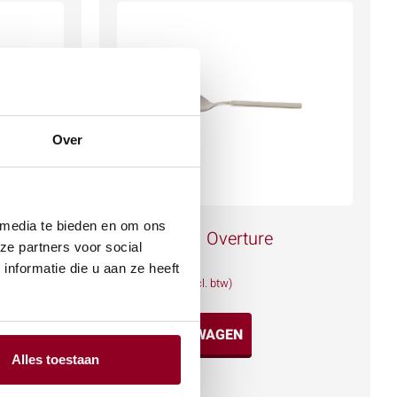
Over
 media te bieden en om ons
Suikerlepel Overture
ze partners voor social
nformatie die u aan ze heeft
€
0,25
(excl. btw)
IN WINKELWAGEN
Alles toestaan
Meer info