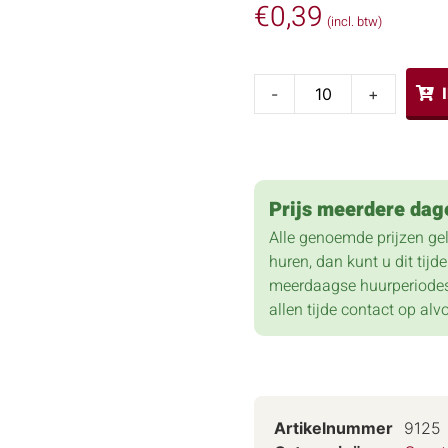
€
0,39
(incl. btw)
-
+
Prijs meerdere dag
Alle genoemde prijzen ge
huren, dan kunt u dit tij
meerdaagse huurperiodes
allen tijde contact op alv
Artikelnummer
9125