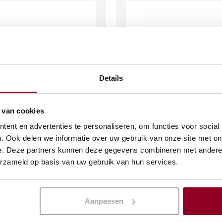
Details
 van cookies
ent en advertenties te personaliseren, om functies voor social
sje Overture
Tafellepel Overture
. Ook delen we informatie over uw gebruik van onze site met on
e. Deze partners kunnen deze gegevens combineren met andere i
€
0,32
(excl. btw)
(excl. btw)
erzameld op basis van uw gebruik van hun services.
KELWAGEN
IN WINKELWAGEN
Aanpassen
Meer info