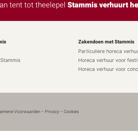
an tent tot theelepel
Stammis verhuurt he
mis
Zakendoen met Stammis
Particuliere horeca verhu
j Stammis
Horeca verhuur voor festi
Horeca verhuur voor con
gemene Voorwaarden
–
Privacy
–
Cookies