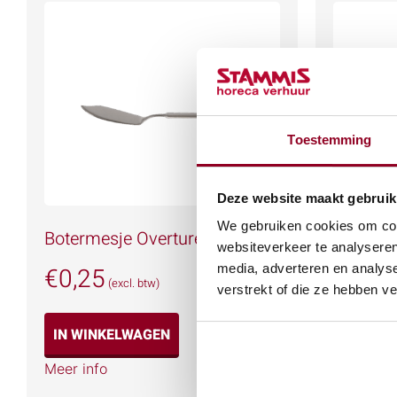
Toestemming
Deze website maakt gebruik
We gebruiken cookies om cont
Botermesje Overture
Fruitme
websiteverkeer te analyseren
media, adverteren en analys
€
0,25
€
0,25
(excl. btw)
verstrekt of die ze hebben v
IN WINKELWAGEN
IN WIN
Meer info
Meer info