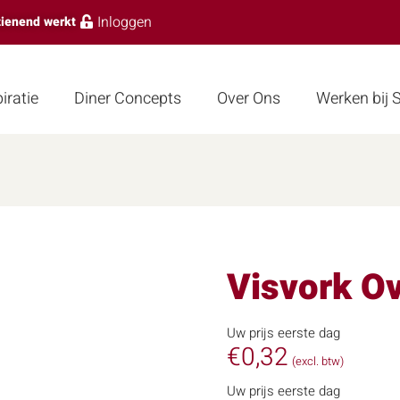
Inloggen
zienend werkt
iratie
Diner Concepts
Over Ons
Werken bij
Visvork O
Uw prijs eerste dag
€
0,32
(excl. btw)
Uw prijs eerste dag