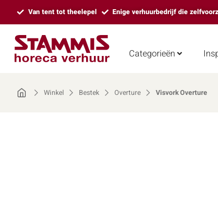
Van tent tot theelepel
Enige verhuurbedrijf die zelfvoor
Categorieën
Insp
Winkel
Bestek
Overture
Visvork Overture