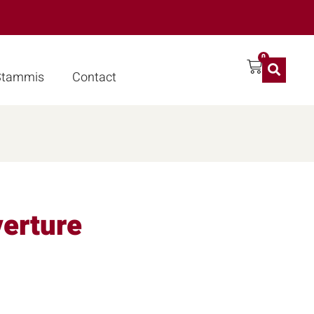
0
 Stammis
Contact
verture