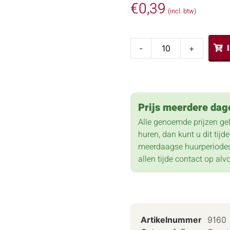
€
0,39
(incl. btw)
-
+
Prijs meerdere dag
Alle genoemde prijzen ge
huren, dan kunt u dit tij
meerdaagse huurperiodes
allen tijde contact op alv
Artikelnummer
9160