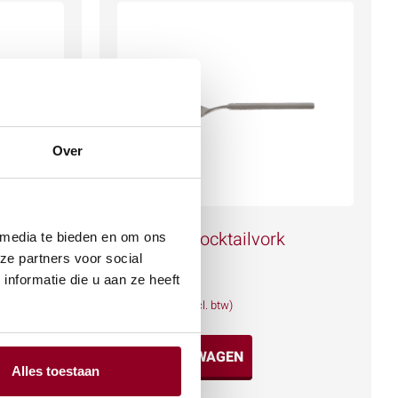
Over
Gebaks-/Cocktailvork
 media te bieden en om ons
Overture
ze partners voor social
nformatie die u aan ze heeft
€
0,25
(excl. btw)
IN WINKELWAGEN
Alles toestaan
Meer info