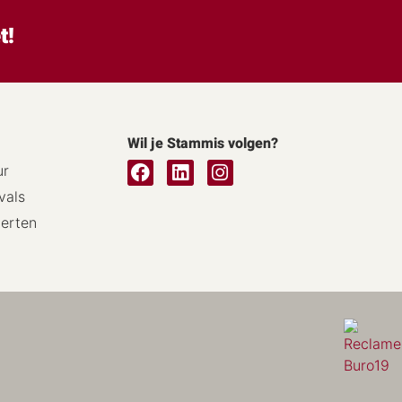
t!
Wil je Stammis volgen?
ur
vals
certen