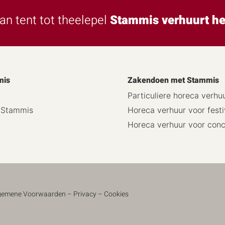
an tent tot theelepel
Stammis verhuurt he
mis
Zakendoen met Stammis
Particuliere horeca verhu
j Stammis
Horeca verhuur voor festi
Horeca verhuur voor con
gemene Voorwaarden
–
Privacy
–
Cookies