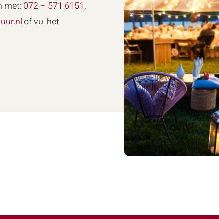
n met:
072 – 571 6151
,
uur.nl
of vul het