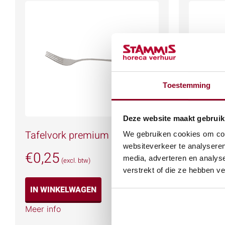
Toestemming
Deze website maakt gebruik
Tafelvork premium
Taartsc
We gebruiken cookies om cont
websiteverkeer te analyseren
€
0,25
€
0,50
media, adverteren en analys
(excl. btw)
verstrekt of die ze hebben v
IN WINKELWAGEN
IN WIN
Meer info
Meer info