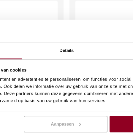
Details
 van cookies
hep Overture
Tafelvork Overture
ent en advertenties te personaliseren, om functies voor social
. Ook delen we informatie over uw gebruik van onze site met on
€
0,32
e. Deze partners kunnen deze gegevens combineren met andere i
(excl. btw)
(excl. btw)
erzameld op basis van uw gebruik van hun services.
KELWAGEN
IN WINKELWAGEN
Meer info
Aanpassen