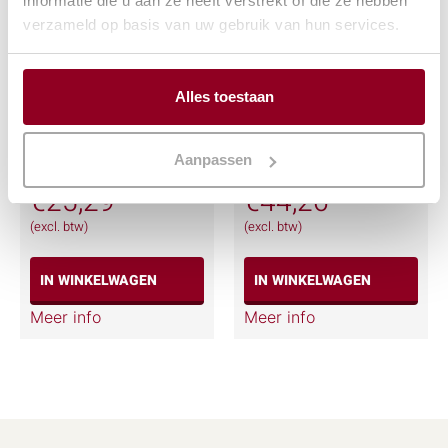
informatie die u aan ze heeft verstrekt of die ze hebben
verzameld op basis van uw gebruik van hun services.
Alles toestaan
Partykraam 2 mtr.
Spreekgestoelte
rood/wit
luxe
Aanpassen
€
25,29
€
44,26
(excl. btw)
(excl. btw)
IN WINKELWAGEN
IN WINKELWAGEN
Meer info
Meer info