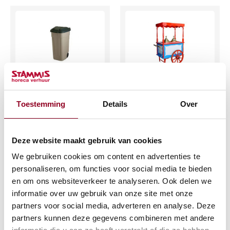
Afvalcontainer
IJskar oudhollands
90ltr. Grijs
Toestemming
Details
Over
€
177,02
€
5,06
(excl. btw)
(excl. btw)
Deze website maakt gebruik van cookies
IN WINKELWAGEN
We gebruiken cookies om content en advertenties te
IN WINKELWAGEN
personaliseren, om functies voor social media te bieden
Meer info
en om ons websiteverkeer te analyseren. Ook delen we
Meer info
informatie over uw gebruik van onze site met onze
partners voor social media, adverteren en analyse. Deze
partners kunnen deze gegevens combineren met andere