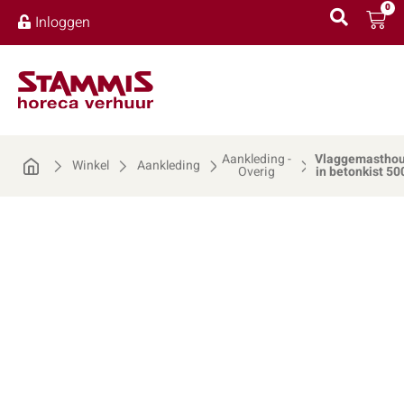
0
Inloggen
Aankleding -
Vlaggemastho
Winkel
Aankleding
Overig
in betonkist 50