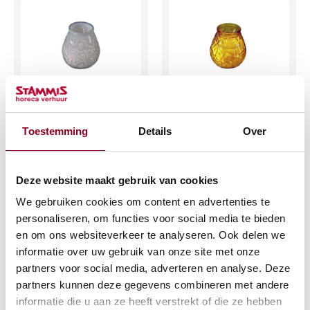
Kaarslamp /
Kaarslamp /
Lowboy wit
Lowboy geel
Toestemming
Details
Over
€
2,07
€
2,07
(excl. btw)
(excl. btw)
Deze website maakt gebruik van cookies
We gebruiken cookies om content en advertenties te
IN WINKELWAGEN
IN WINKELWAGEN
personaliseren, om functies voor social media te bieden
Meer info
Meer info
en om ons websiteverkeer te analyseren. Ook delen we
informatie over uw gebruik van onze site met onze
partners voor social media, adverteren en analyse. Deze
partners kunnen deze gegevens combineren met andere
informatie die u aan ze heeft verstrekt of die ze hebben