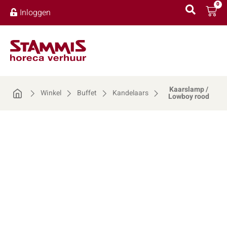
0
Inloggen
Kaarslamp /
Winkel
Buffet
Kandelaars
Lowboy rood