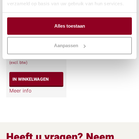
verzameld op basis van uw gebruik van hun services.
Alles toestaan
Kaarslamp /
Lowboy blauw
Aanpassen
€
2,07
(excl. btw)
IN WINKELWAGEN
Meer info
Heeft u vragen? Neem