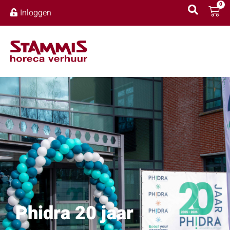
0
Inloggen
Phidra 20 jaar